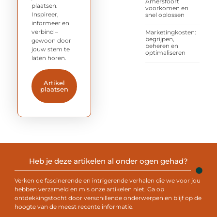
Amersfoort
plaatsen.
voorkomen en
Inspireer,
snel oplossen
informeer en
verbind –
Marketingkosten:
begrijpen,
gewoon door
beheren en
jouw stem te
optimaliseren
laten horen.
Artikel
plaatsen
Heb je deze artikelen al onder ogen gehad?
Verken de fascinerende en intrigerende verhalen die we voor jou
hebben verzameld en mis onze artikelen niet. Ga op
ontdekkingstocht door verschillende onderwerpen en blijf op de
hoogte van de meest recente informatie.