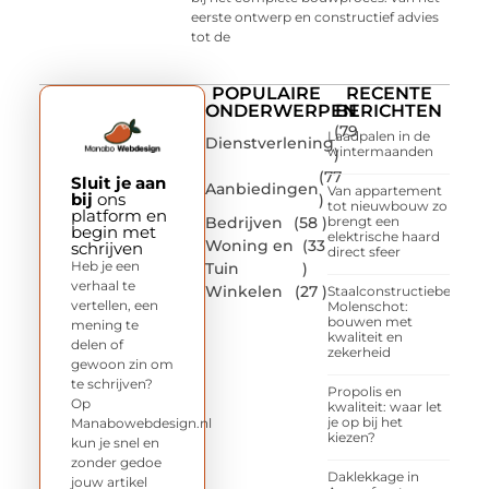
eerste ontwerp en constructief advies
tot de
POPULAIRE
RECENTE
ONDERWERPEN
BERICHTEN
(79
Laadpalen in de
Dienstverlening
wintermaanden
)
(77
Sluit je aan
Aanbiedingen
Van appartement
bij
ons
)
tot nieuwbouw zo
platform en
Bedrijven
(58 )
brengt een
begin met
elektrische haard
Woning en
(33
schrijven
direct sfeer
Heb je een
Tuin
)
verhaal te
Winkelen
(27 )
Staalconstructiebedrijf
vertellen, een
Molenschot:
bouwen met
mening te
kwaliteit en
delen of
zekerheid
gewoon zin om
te schrijven?
Propolis en
Op
kwaliteit: waar let
je op bij het
Manabowebdesign.nl
kiezen?
kun je snel en
zonder gedoe
Daklekkage in
jouw artikel