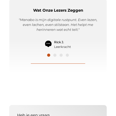
Wat Onze Lezers Zeggen
t zweverig,
"Manabo is mijn digitale rustpunt. Even lezen,
"De blog
 voor het
even lachen, even stilstaan. Het helpt me
Soms ontr
herinneren wat echt telt."
Rick J.
Leerkracht
Heb je een vraag,