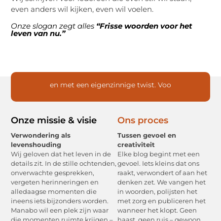
even anders wil kijken, even wil voelen.
Onze slogan zegt alles
“Frisse woorden voor het
leven van nu.”
e
n
m
e
t
e
e
n
e
i
g
e
n
z
i
n
n
i
g
e
t
w
i
s
t
.
V
o
o
r
w
i
e
Onze missie & visie
Ons proces
Verwondering als
Tussen gevoel en
levenshouding
creativiteit
Wij geloven dat het leven in de
Elke blog begint met een
details zit. In de stille ochtenden,
gevoel. Iets kleins dat ons
onverwachte gesprekken,
raakt, verwondert of aan het
vergeten herinneringen en
denken zet. We vangen het
alledaagse momenten die
in woorden, polijsten het
ineens iets bijzonders worden.
met zorg en publiceren het
Manabo wil een plek zijn waar
wanneer het klopt. Geen
die momenten ruimte krijgen –
haast, geen ruis – gewoon