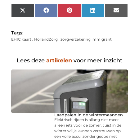
X
Facebook
Pinterest
LinkedIn
Email
(Twitter)
Tags:
EHIC kaart
,
HollandZorg
,
zorgverzekering immigrant
Lees deze
artikelen
voor meer inzicht
Laadpalen in de wintermaanden
Elektrisch rijden is allang niet meer
alleen iets voor de zomer. Juist in de
winter wil je kunnen vertrouwen op
een volle accu, zonder gedoe met