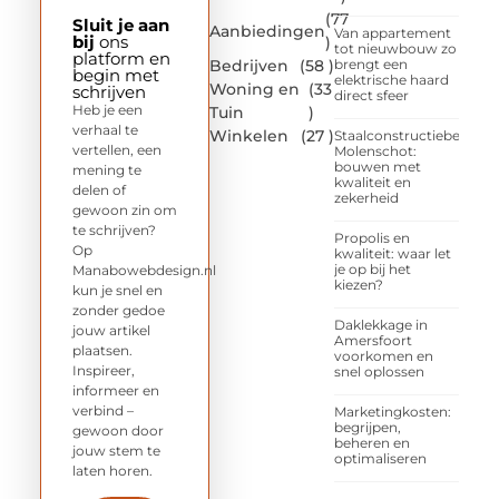
(77
Sluit je aan
Aanbiedingen
Van appartement
bij
ons
)
tot nieuwbouw zo
platform en
Bedrijven
(58 )
brengt een
begin met
elektrische haard
Woning en
(33
schrijven
direct sfeer
Heb je een
Tuin
)
verhaal te
Winkelen
(27 )
Staalconstructiebedrijf
vertellen, een
Molenschot:
bouwen met
mening te
kwaliteit en
delen of
zekerheid
gewoon zin om
te schrijven?
Propolis en
Op
kwaliteit: waar let
je op bij het
Manabowebdesign.nl
kiezen?
kun je snel en
zonder gedoe
Daklekkage in
jouw artikel
Amersfoort
plaatsen.
voorkomen en
Inspireer,
snel oplossen
informeer en
verbind –
Marketingkosten:
begrijpen,
gewoon door
beheren en
jouw stem te
optimaliseren
laten horen.