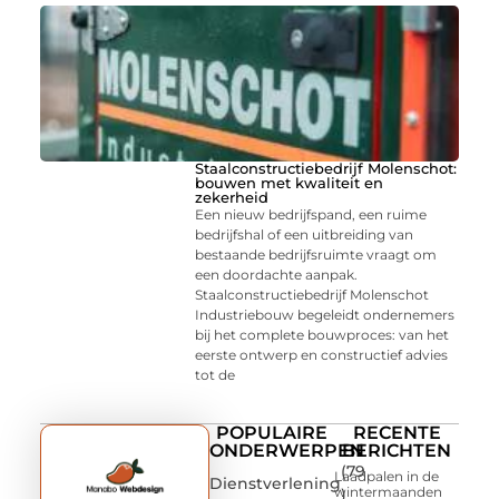
Staalconstructiebedrijf Molenschot:
bouwen met kwaliteit en
zekerheid
Een nieuw bedrijfspand, een ruime
bedrijfshal of een uitbreiding van
bestaande bedrijfsruimte vraagt om
een doordachte aanpak.
Staalconstructiebedrijf Molenschot
Industriebouw begeleidt ondernemers
bij het complete bouwproces: van het
eerste ontwerp en constructief advies
tot de
POPULAIRE
RECENTE
ONDERWERPEN
BERICHTEN
(79
Laadpalen in de
Dienstverlening
wintermaanden
)