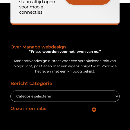
staan altijd open
voor mooie
connecties!
Over Manabo webdesign
“Frisse woorden voor het leven van nu.”
Manabowebdesign.nl staat voor een sprankelende mix van
blogs: licht, positief en met een eigenzinnige twist. Voor wie
het leven met een knipoog bekijkt.
Bericht categorie
Onze informatie
Geld verdienen via internet: jouw gids naar online inkomsten