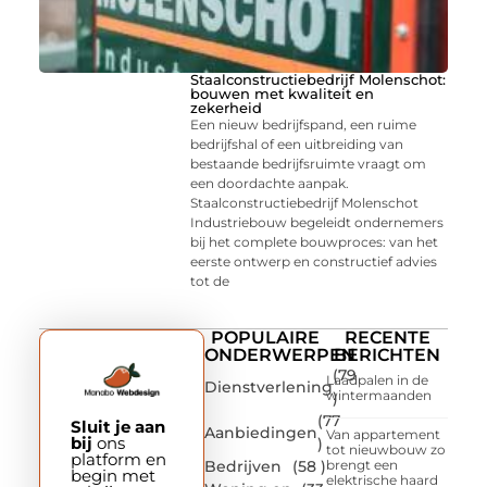
Staalconstructiebedrijf Molenschot:
bouwen met kwaliteit en
zekerheid
Een nieuw bedrijfspand, een ruime
bedrijfshal of een uitbreiding van
bestaande bedrijfsruimte vraagt om
een doordachte aanpak.
Staalconstructiebedrijf Molenschot
Industriebouw begeleidt ondernemers
bij het complete bouwproces: van het
eerste ontwerp en constructief advies
tot de
POPULAIRE
RECENTE
ONDERWERPEN
BERICHTEN
(79
Laadpalen in de
Dienstverlening
wintermaanden
)
(77
Sluit je aan
Aanbiedingen
Van appartement
bij
ons
)
tot nieuwbouw zo
platform en
Bedrijven
(58 )
brengt een
begin met
elektrische haard