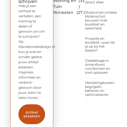
Woning en
(33
schrijven
direct sfeer
Heb je een
Tuin
)
verhaal te
Winkelen
(27 )
Staalconstructiebedrijf
vertellen, een
Molenschot:
bouwen met
mening te
kwaliteit en
delen of
zekerheid
gewoon zin om
te schrijven?
Propolis en
Op
kwaliteit: waar let
je op bij het
Manabowebdesign.nl
kiezen?
kun je snel en
zonder gedoe
Daklekkage in
jouw artikel
Amersfoort
plaatsen.
voorkomen en
Inspireer,
snel oplossen
informeer en
verbind –
Marketingkosten:
begrijpen,
gewoon door
beheren en
jouw stem te
optimaliseren
laten horen.
Artikel
plaatsen