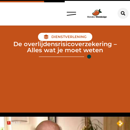
DIENSTVERLENING
De overlijdensrisicoverzekering –
Alles wat je moet weten