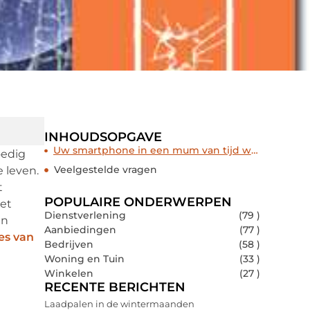
INHOUDSOPGAVE
Uw smartphone in een mum van tijd weer als nieuw
oedig
Veelgestelde vragen
 leven.
t
POPULAIRE ONDERWERPEN
het
Dienstverlening
(79 )
en
Aanbiedingen
(77 )
ies van
Bedrijven
(58 )
Woning en Tuin
(33 )
Winkelen
(27 )
RECENTE BERICHTEN
Laadpalen in de wintermaanden