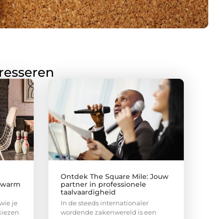
eresseren
Ontdek The Square Mile: Jouw
n warm
partner in professionele
taalvaardigheid
wie je
In de steeds internationaler
kiezen
wordende zakenwereld is een