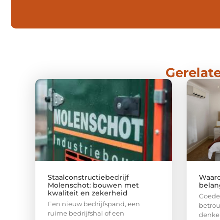
Gerelate
Staalconstructiebedrijf
Waaro
Molenschot: bouwen met
belang
kwaliteit en zekerheid
Goede 
Een nieuw bedrijfspand, een
betrou
ruime bedrijfshal of een
denken