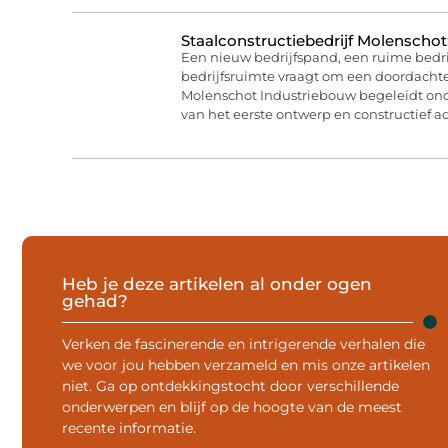
Staalconstructiebedrijf Molenschot
Een nieuw bedrijfspand, een ruime bedri
bedrijfsruimte vraagt om een doordachte
Molenschot Industriebouw begeleidt on
van het eerste ontwerp en constructief ad
Heb je deze artikelen al onder ogen
gehad?
Verken de fascinerende en intrigerende verhalen die
we voor jou hebben verzameld en mis onze artikelen
niet. Ga op ontdekkingstocht door verschillende
onderwerpen en blijf op de hoogte van de meest
recente informatie.