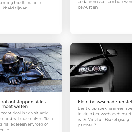
er daarom voor om hun wo
rming biedt, maar in
bewust en
ijkheid zijn er
iool ontstoppen: Alles
Klein bouwschadeherste
e moet weten
Bent u op zoek naar een spec
stopt riool is een situatie
in klein bouwschadeherstel
iemand wil meemaken. Toch
is Dr. Vinyl uit Brakel graag
bijna iedereen er vroeg of
partner. Zij
ee te