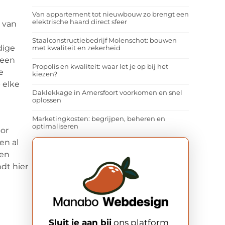
Van appartement tot nieuwbouw zo brengt een
elektrische haard direct sfeer
r van
Staalconstructiebedrijf Molenschot: bouwen
dige
met kwaliteit en zekerheid
 een
Propolis en kwaliteit: waar let je op bij het
e
kiezen?
 elke
Daklekkage in Amersfoort voorkomen en snel
oplossen
Marketingkosten: begrijpen, beheren en
optimaliseren
oor
en al
den
dt hier
Sluit je aan bij
ons platform