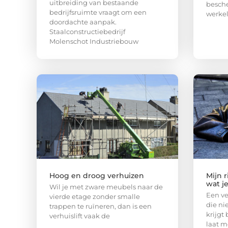
uitbreiding van bestaande
besche
bedrijfsruimte vraagt om een
werkel
doordachte aanpak.
Staalconstructiebedrijf
Molenschot Industriebouw
Hoog en droog verhuizen
Mijn r
wat j
Wil je met zware meubels naar de
Een ver
vierde etage zonder smalle
die n
trappen te ruïneren, dan is een
krijgt 
verhuislift vaak de
laat m