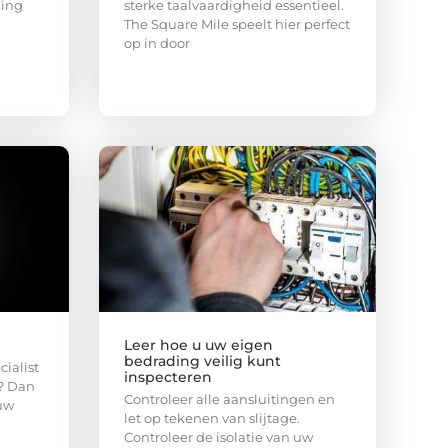
ning
sterke taalvaardigheid essentieel.
The Square Mile speelt hier perfect
op in door
l
Leer hoe u uw eigen
bedrading veilig kunt
ialist
inspecteren
? Dan
Controleer alle aansluitingen en
 uw
let op tekenen van slijtage.
Controleer de isolatie van uw