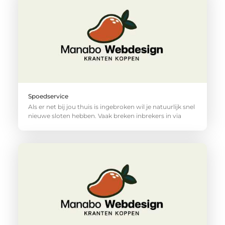
Spoedservice
Als er net bij jou thuis is ingebroken wil je natuurlijk snel
nieuwe sloten hebben. Vaak breken inbrekers in via