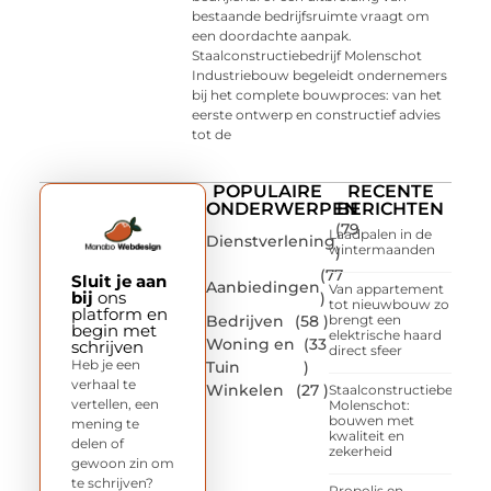
bestaande bedrijfsruimte vraagt om
een doordachte aanpak.
Staalconstructiebedrijf Molenschot
Industriebouw begeleidt ondernemers
bij het complete bouwproces: van het
eerste ontwerp en constructief advies
tot de
POPULAIRE
RECENTE
ONDERWERPEN
BERICHTEN
(79
Laadpalen in de
Dienstverlening
wintermaanden
)
(77
Sluit je aan
Aanbiedingen
Van appartement
bij
ons
)
tot nieuwbouw zo
platform en
Bedrijven
(58 )
brengt een
begin met
elektrische haard
Woning en
(33
schrijven
direct sfeer
Heb je een
Tuin
)
verhaal te
Winkelen
(27 )
Staalconstructiebedrijf
vertellen, een
Molenschot:
bouwen met
mening te
kwaliteit en
delen of
zekerheid
gewoon zin om
te schrijven?
Propolis en