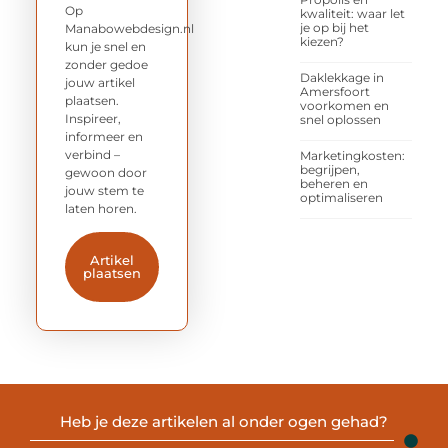
Op
kwaliteit: waar let
je op bij het
Manabowebdesign.nl
kiezen?
kun je snel en
zonder gedoe
Daklekkage in
jouw artikel
Amersfoort
plaatsen.
voorkomen en
Inspireer,
snel oplossen
informeer en
verbind –
Marketingkosten:
begrijpen,
gewoon door
beheren en
jouw stem te
optimaliseren
laten horen.
Artikel
plaatsen
Heb je deze artikelen al onder ogen gehad?