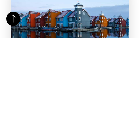
Dekkende beits
Wil jij het hout op jouw woning, schuurtje of schutting
een nieuwe kleur geven en beschermen tegen alle
weersomstandigheden? Kies