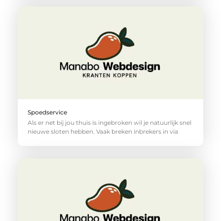
Spoedservice
Als er net bij jou thuis is ingebroken wil je natuurlijk snel
nieuwe sloten hebben. Vaak breken inbrekers in via