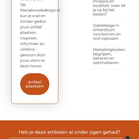
Propolis en
Op
kwaliteit: waar let
je op bij het
Manabowebdesign.nl
kiezen?
kun je snel en
zonder gedoe
Daklekkage in
jouw artikel
Amersfoort
plaatsen.
voorkomen en
Inspireer,
snel oplossen
informeer en
verbind –
Marketingkosten:
begrijpen,
gewoon door
beheren en
jouw stem te
optimaliseren
laten horen.
Artikel
plaatsen
Heb je deze artikelen al onder ogen gehad?