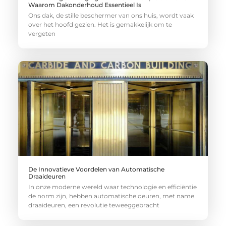
Waarom Dakonderhoud Essentieel Is
Ons dak, de stille beschermer van ons huis, wordt vaak
over het hoofd gezien. Het is gemakkelijk om te
vergeten
De Innovatieve Voordelen van Automatische
Draaideuren
In onze moderne wereld waar technologie en efficiëntie
de norm zijn, hebben automatische deuren, met name
draaideuren, een revolutie teweeggebracht