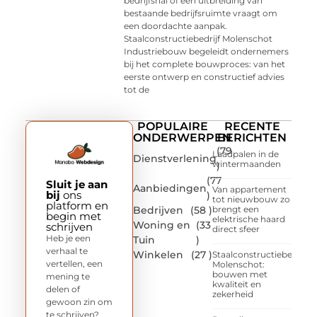
bedrijfshal of een uitbreiding van
bestaande bedrijfsruimte vraagt om
een doordachte aanpak.
Staalconstructiebedrijf Molenschot
Industriebouw begeleidt ondernemers
bij het complete bouwproces: van het
eerste ontwerp en constructief advies
tot de
POPULAIRE
RECENTE
ONDERWERPEN
BERICHTEN
(79
Laadpalen in de
Dienstverlening
wintermaanden
)
(77
Sluit je aan
Aanbiedingen
Van appartement
bij
ons
)
tot nieuwbouw zo
platform en
Bedrijven
(58 )
brengt een
begin met
elektrische haard
Woning en
(33
schrijven
direct sfeer
Heb je een
Tuin
)
verhaal te
Winkelen
(27 )
Staalconstructiebedrijf
vertellen, een
Molenschot:
bouwen met
mening te
kwaliteit en
delen of
zekerheid
gewoon zin om
te schrijven?