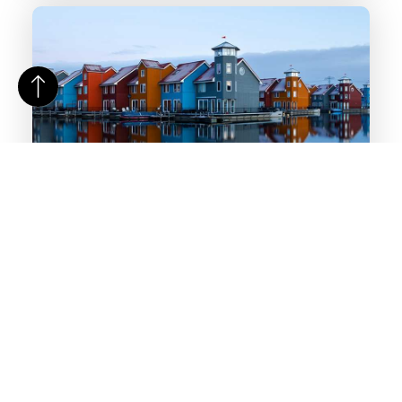
Dekkende beits
Wil jij het hout op jouw woning, schuurtje of schutting
een nieuwe kleur geven en beschermen tegen alle
weersomstandigheden? Kies