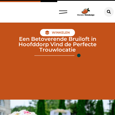
WINKELEN
Een Betoverende Bruiloft in
Hoofddorp Vind de Perfecte
Trouwlocatie