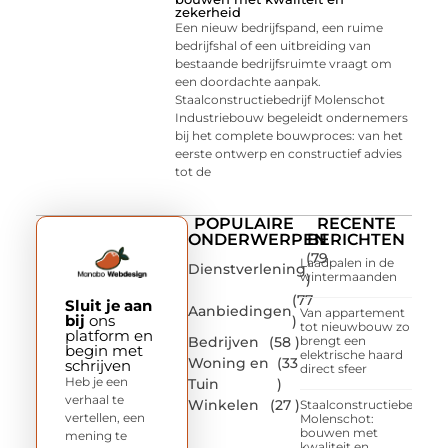
zekerheid
Een nieuw bedrijfspand, een ruime
bedrijfshal of een uitbreiding van
bestaande bedrijfsruimte vraagt om
een doordachte aanpak.
Staalconstructiebedrijf Molenschot
Industriebouw begeleidt ondernemers
bij het complete bouwproces: van het
eerste ontwerp en constructief advies
tot de
POPULAIRE
RECENTE
ONDERWERPEN
BERICHTEN
(79
Laadpalen in de
Dienstverlening
wintermaanden
)
(77
Sluit je aan
Aanbiedingen
Van appartement
bij
ons
)
tot nieuwbouw zo
platform en
Bedrijven
(58 )
brengt een
begin met
elektrische haard
Woning en
(33
schrijven
direct sfeer
Heb je een
Tuin
)
verhaal te
Winkelen
(27 )
Staalconstructiebedrijf
vertellen, een
Molenschot:
bouwen met
mening te
kwaliteit en