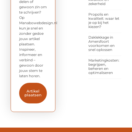
delen of
zekerheid
gewoon zin om
te schrijven?
Propolis en
Op
kwaliteit: waar let
je op bij het
Manabowebdesign.nl
kiezen?
kun je snel en
zonder gedoe
Daklekkage in
jouw artikel
Amersfoort
plaatsen.
voorkomen en
Inspireer,
snel oplossen
informeer en
verbind –
Marketingkosten:
begrijpen,
gewoon door
beheren en
jouw stem te
optimaliseren
laten horen.
Artikel
plaatsen