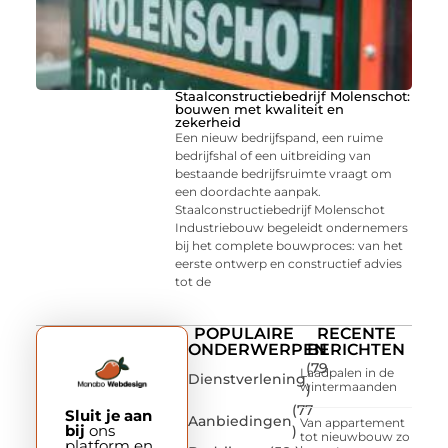
Staalconstructiebedrijf Molenschot:
bouwen met kwaliteit en
zekerheid
Een nieuw bedrijfspand, een ruime
bedrijfshal of een uitbreiding van
bestaande bedrijfsruimte vraagt om
een doordachte aanpak.
Staalconstructiebedrijf Molenschot
Industriebouw begeleidt ondernemers
bij het complete bouwproces: van het
eerste ontwerp en constructief advies
tot de
POPULAIRE
RECENTE
ONDERWERPEN
BERICHTEN
(79
Laadpalen in de
Dienstverlening
wintermaanden
)
(77
Sluit je aan
Aanbiedingen
Van appartement
bij
ons
)
tot nieuwbouw zo
platform en