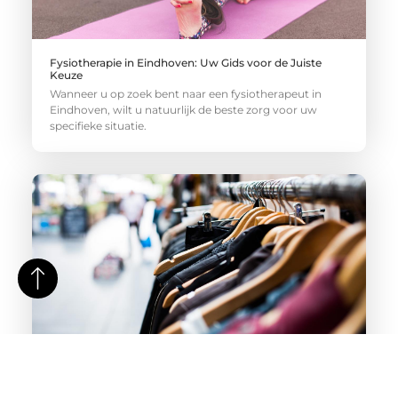
Fysiotherapie in Eindhoven: Uw Gids voor de Juiste
Keuze
Wanneer u op zoek bent naar een fysiotherapeut in
Eindhoven, wilt u natuurlijk de beste zorg voor uw
specifieke situatie.
Tips om de perfecte kledingwinkel in Amsterdam te
vinden
Amsterdam is een stad vol met prachtige