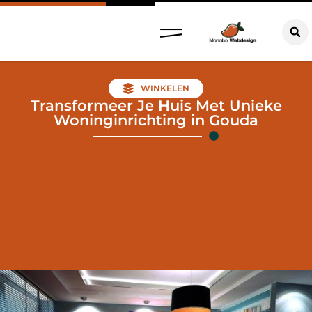
WINKELEN
Transformeer Je Huis Met Unieke
Woninginrichting in Gouda