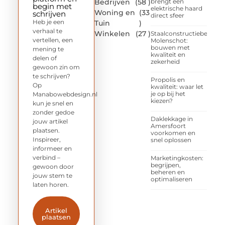
Bedrijven
(58 )
brengt een
begin met
elektrische haard
Woning en
(33
schrijven
direct sfeer
Heb je een
Tuin
)
verhaal te
Winkelen
(27 )
Staalconstructiebedrijf
vertellen, een
Molenschot:
bouwen met
mening te
kwaliteit en
delen of
zekerheid
gewoon zin om
te schrijven?
Propolis en
Op
kwaliteit: waar let
je op bij het
Manabowebdesign.nl
kiezen?
kun je snel en
zonder gedoe
Daklekkage in
jouw artikel
Amersfoort
plaatsen.
voorkomen en
Inspireer,
snel oplossen
informeer en
verbind –
Marketingkosten:
begrijpen,
gewoon door
beheren en
jouw stem te
optimaliseren
laten horen.
Artikel
plaatsen