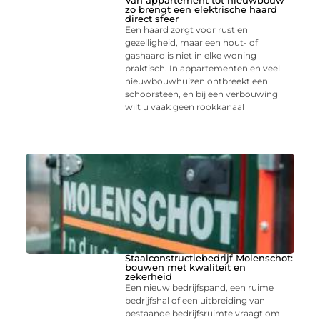
Van appartement tot nieuwbouw
zo brengt een elektrische haard
direct sfeer
Een haard zorgt voor rust en
gezelligheid, maar een hout- of
gashaard is niet in elke woning
praktisch. In appartementen en veel
nieuwbouwhuizen ontbreekt een
schoorsteen, en bij een verbouwing
wilt u vaak geen rookkanaal
Staalconstructiebedrijf Molenschot:
bouwen met kwaliteit en
zekerheid
Een nieuw bedrijfspand, een ruime
bedrijfshal of een uitbreiding van
bestaande bedrijfsruimte vraagt om