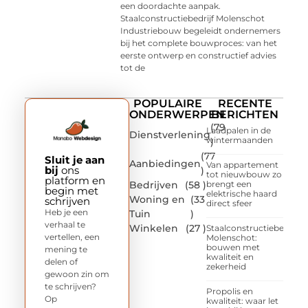
een doordachte aanpak.
Staalconstructiebedrijf Molenschot
Industriebouw begeleidt ondernemers
bij het complete bouwproces: van het
eerste ontwerp en constructief advies
tot de
POPULAIRE
RECENTE
ONDERWERPEN
BERICHTEN
(79
Laadpalen in de
Dienstverlening
wintermaanden
)
(77
Sluit je aan
Aanbiedingen
Van appartement
bij
ons
)
tot nieuwbouw zo
platform en
Bedrijven
(58 )
brengt een
begin met
elektrische haard
Woning en
(33
schrijven
direct sfeer
Heb je een
Tuin
)
verhaal te
Winkelen
(27 )
Staalconstructiebedrijf
vertellen, een
Molenschot:
bouwen met
mening te
kwaliteit en
delen of
zekerheid
gewoon zin om
te schrijven?
Propolis en
Op
kwaliteit: waar let