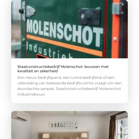
Staalconstructiebedrijf Molenschot: bouwen met
kwaliteit en zekerheid
Een nieuw bedrijfspand, een ruime bedrijfshal of een
uitbreiding van bestaande bedrijfsruimte vraagt om een
doordachte aanpak. Staalconstructiebedrijf Molenschot
Industriebouw