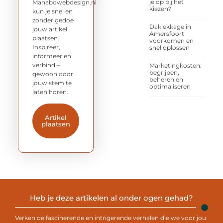
je op bij het
Manabowebdesign.nl
kiezen?
kun je snel en
zonder gedoe
Daklekkage in
jouw artikel
Amersfoort
plaatsen.
voorkomen en
Inspireer,
snel oplossen
informeer en
verbind –
Marketingkosten:
begrijpen,
gewoon door
beheren en
jouw stem te
optimaliseren
laten horen.
Artikel
plaatsen
Heb je deze artikelen al onder ogen gehad?
Verken de fascinerende en intrigerende verhalen die we voor jou