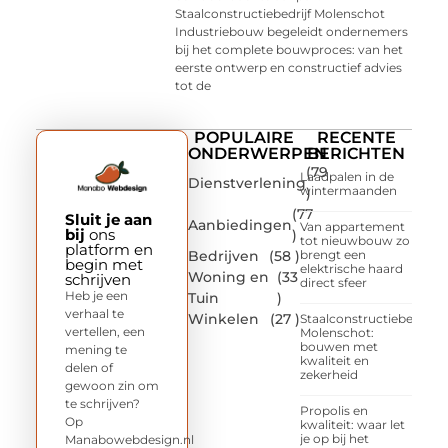
Staalconstructiebedrijf Molenschot
Industriebouw begeleidt ondernemers
bij het complete bouwproces: van het
eerste ontwerp en constructief advies
tot de
POPULAIRE
RECENTE
ONDERWERPEN
BERICHTEN
(79
Laadpalen in de
Dienstverlening
wintermaanden
)
(77
Sluit je aan
Aanbiedingen
Van appartement
bij
ons
)
tot nieuwbouw zo
platform en
Bedrijven
(58 )
brengt een
begin met
elektrische haard
Woning en
(33
schrijven
direct sfeer
Heb je een
Tuin
)
verhaal te
Winkelen
(27 )
Staalconstructiebedrijf
vertellen, een
Molenschot:
bouwen met
mening te
kwaliteit en
delen of
zekerheid
gewoon zin om
te schrijven?
Propolis en
Op
kwaliteit: waar let
je op bij het
Manabowebdesign.nl