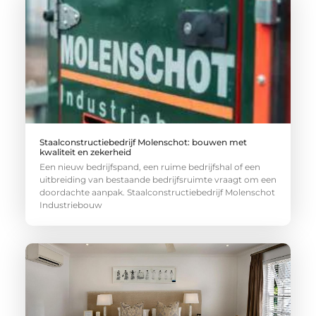
Staalconstructiebedrijf Molenschot: bouwen met
kwaliteit en zekerheid
Een nieuw bedrijfspand, een ruime bedrijfshal of een
uitbreiding van bestaande bedrijfsruimte vraagt om een
doordachte aanpak. Staalconstructiebedrijf Molenschot
Industriebouw