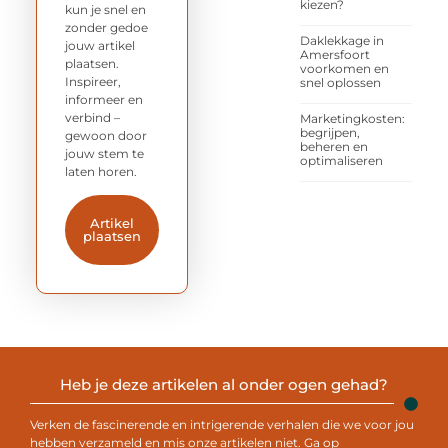
kiezen?
kun je snel en
zonder gedoe
Daklekkage in
jouw artikel
Amersfoort
plaatsen.
voorkomen en
Inspireer,
snel oplossen
informeer en
verbind –
Marketingkosten:
begrijpen,
gewoon door
beheren en
jouw stem te
optimaliseren
laten horen.
Artikel
plaatsen
Heb je deze artikelen al onder ogen gehad?
Verken de fascinerende en intrigerende verhalen die we voor jou
hebben verzameld en mis onze artikelen niet. Ga op