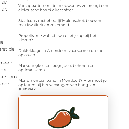
n de
Van appartement tot nieuwbouw zo brengt een
ies
elektrische haard direct sfeer
Staalconstructiebedrijf Molenschot: bouwen
met kwaliteit en zekerheid
Propolis en kwaliteit: waar let je op bij het
kiezen?
ge
rst de
Daklekkage in Amersfoort voorkomen en snel
oplossen
g
om een
Marketingkosten: begrijpen, beheren en
 de
optimaliseren
ijker om
Monumentaal pand in Montfoort? Hier moet je
voor
op letten bij het vervangen van hang- en
sluitwerk