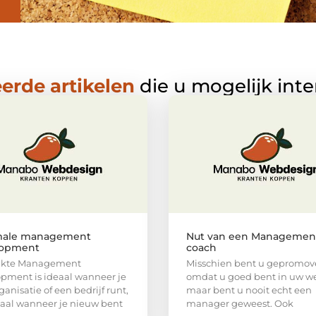
erde artikelen
die u mogelijk int
male management
Nut van een Managemen
lopment
coach
ikte Management
Misschien bent u gepromov
pment is ideaal wanneer je
omdat u goed bent in uw we
ganisatie of een bedrijf runt,
maar bent u nooit echt een
al wanneer je nieuw bent
manager geweest. Ook