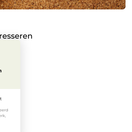
eresseren
t
eerd
rk,