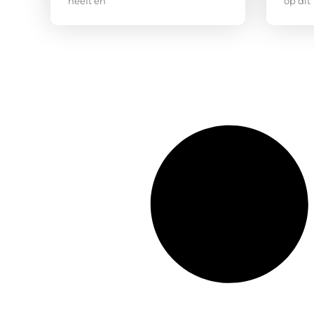
heeft en
op dit