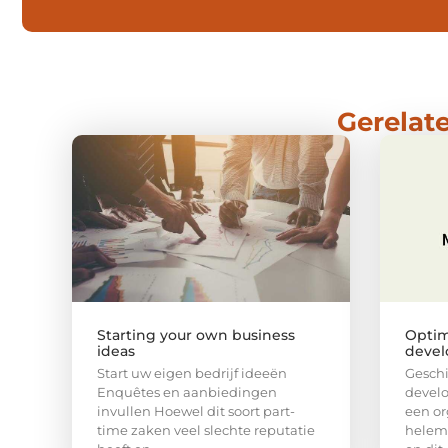
Gerelate
Starting your own business
Opti
ideas
deve
Start uw eigen bedrijf ideeën
Gesch
Enquêtes en aanbiedingen
develo
invullen Hoewel dit soort part-
een or
time zaken veel slechte reputatie
helema