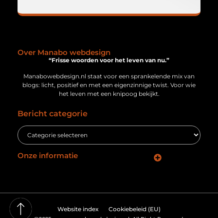
Over Manabo webdesign
“Frisse woorden voor het leven van nu.”
Manabowebdesign.nl staat voor een sprankelende mix van
blogs: licht, positief en met een eigenzinnige twist. Voor wie
het leven met een knipoog bekijkt.
Bericht categorie
Onze informatie
Geld verdienen via internet: jouw gids naar online inkomsten
Website index
Cookiebeleid (EU)