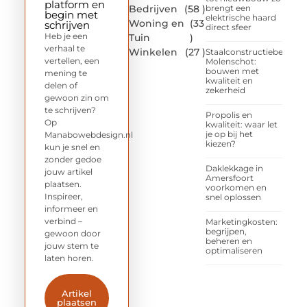
platform en
Bedrijven
(58 )
brengt een
begin met
elektrische haard
Woning en
(33
schrijven
direct sfeer
Heb je een
Tuin
)
verhaal te
Winkelen
(27 )
Staalconstructiebedrijf
vertellen, een
Molenschot:
bouwen met
mening te
kwaliteit en
delen of
zekerheid
gewoon zin om
te schrijven?
Propolis en
Op
kwaliteit: waar let
je op bij het
Manabowebdesign.nl
kiezen?
kun je snel en
zonder gedoe
Daklekkage in
jouw artikel
Amersfoort
plaatsen.
voorkomen en
Inspireer,
snel oplossen
informeer en
verbind –
Marketingkosten:
begrijpen,
gewoon door
beheren en
jouw stem te
optimaliseren
laten horen.
Artikel
plaatsen