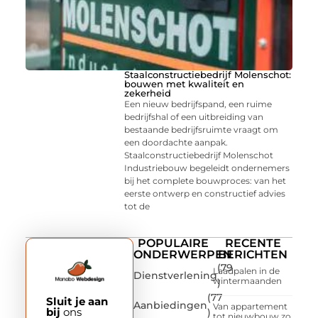
Staalconstructiebedrijf Molenschot:
bouwen met kwaliteit en
zekerheid
Een nieuw bedrijfspand, een ruime
bedrijfshal of een uitbreiding van
bestaande bedrijfsruimte vraagt om
een doordachte aanpak.
Staalconstructiebedrijf Molenschot
Industriebouw begeleidt ondernemers
bij het complete bouwproces: van het
eerste ontwerp en constructief advies
tot de
POPULAIRE
RECENTE
ONDERWERPEN
BERICHTEN
(79
Laadpalen in de
Dienstverlening
wintermaanden
)
(77
Sluit je aan
Aanbiedingen
Van appartement
bij
ons
)
tot nieuwbouw zo