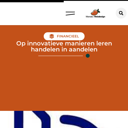
FINANCIEEL
Op innovatieve manieren leren
handelen in aandelen