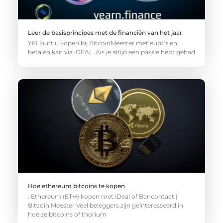
Leer de basisprincipes met de financiën van het jaar
YFI kunt u kopen bij BitcoinMeester met euro’s en
betalen kan via iDEAL. Als je altijd een passie hebt gehad
Hoe ethereum bitcoins te kopen
: Ethereum (ETH) kopen met iDeal of Bancontact |
Bitcoin Meester Veel beleggers zijn geïnteresseerd in
hoe ze bitcoins of thorium