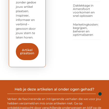
zonder gedoe
Daklekkage in
jouw artikel
Amersfoort
plaatsen.
voorkomen en
Inspireer,
snel oplossen
informeer en
verbind –
Marketingkosten:
begrijpen,
gewoon door
beheren en
jouw stem te
optimaliseren
laten horen.
Artikel
plaatsen
Heb je deze artikelen al onder ogen gehad?
Verken de fascinerende en intrigerende verhalen die we voor jou
hebben verzameld en mis onze artikelen niet. Ga op
ontdekkingstocht door verschillende onderwerpen en blijf op de