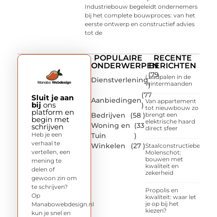
Industriebouw begeleidt ondernemers
bij het complete bouwproces: van het
eerste ontwerp en constructief advies
tot de
POPULAIRE
RECENTE
ONDERWERPEN
BERICHTEN
(79
Laadpalen in de
Dienstverlening
wintermaanden
)
(77
Sluit je aan
Aanbiedingen
Van appartement
bij
ons
)
tot nieuwbouw zo
platform en
Bedrijven
(58 )
brengt een
begin met
elektrische haard
Woning en
(33
schrijven
direct sfeer
Heb je een
Tuin
)
verhaal te
Winkelen
(27 )
Staalconstructiebedrijf
vertellen, een
Molenschot:
bouwen met
mening te
kwaliteit en
delen of
zekerheid
gewoon zin om
te schrijven?
Propolis en
Op
kwaliteit: waar let
je op bij het
Manabowebdesign.nl
kiezen?
kun je snel en