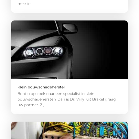
mee te
Klein bouwschadeherstel
Bent u op zoek naar een specialist in klein
bouwschadeherstel? Dan is Dr. Vinyl uit Brakel graag
uw partner. Zij