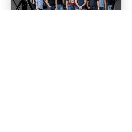
Specialist inschakelen voor social media marketing
Zoek jij een professional die je kan adviseren over
YouTube adverteren? Zou je het liefst alle activiteiten op
Instagram uitbesteden?
Vtm taxi, de beste taxi in Maastricht