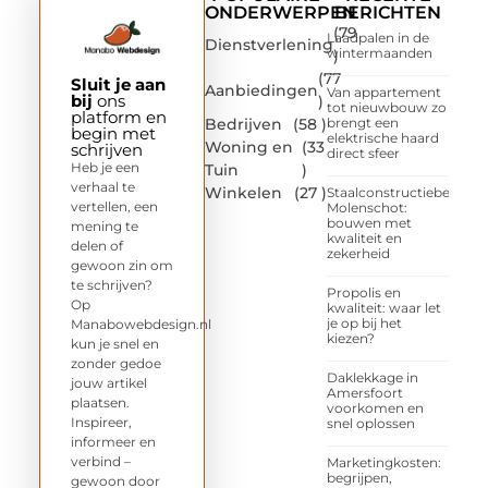
ONDERWERPEN
BERICHTEN
(79
Laadpalen in de
Dienstverlening
wintermaanden
)
(77
Sluit je aan
Aanbiedingen
Van appartement
bij
ons
)
tot nieuwbouw zo
platform en
Bedrijven
(58 )
brengt een
begin met
elektrische haard
Woning en
(33
schrijven
direct sfeer
Heb je een
Tuin
)
verhaal te
Winkelen
(27 )
Staalconstructiebedrijf
vertellen, een
Molenschot:
bouwen met
mening te
kwaliteit en
delen of
zekerheid
gewoon zin om
te schrijven?
Propolis en
Op
kwaliteit: waar let
je op bij het
Manabowebdesign.nl
kiezen?
kun je snel en
zonder gedoe
Daklekkage in
jouw artikel
Amersfoort
plaatsen.
voorkomen en
Inspireer,
snel oplossen
informeer en
verbind –
Marketingkosten:
begrijpen,
gewoon door