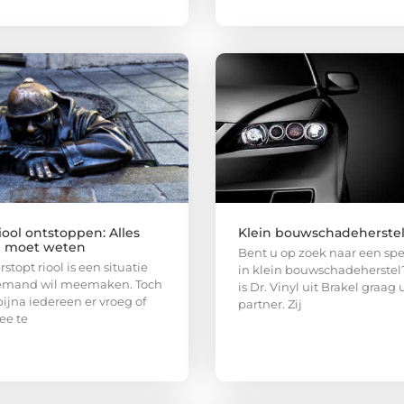
iool ontstoppen: Alles
Klein bouwschadeherste
e moet weten
Bent u op zoek naar een spec
stopt riool is een situatie
in klein bouwschadeherstel
iemand wil meemaken. Toch
is Dr. Vinyl uit Brakel graag
bijna iedereen er vroeg of
partner. Zij
ee te