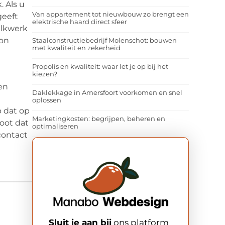
 Als u
Van appartement tot nieuwbouw zo brengt een
geeft
elektrische haard direct sfeer
ulkwerk
non
Staalconstructiebedrijf Molenschot: bouwen
met kwaliteit en zekerheid
Propolis en kwaliteit: waar let je op bij het
kiezen?
en
Daklekkage in Amersfoort voorkomen en snel
oplossen
p dat op
Marketingkosten: begrijpen, beheren en
oot dat
optimaliseren
contact
Sluit je aan bij
ons platform