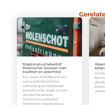
Gerelate
Staalconstructiebedrijf
Waaro
Molenschot: bouwen met
belang
kwaliteit en zekerheid
Goede 
Een nieuw bedrijfspand, een
betrou
ruime bedrijfshal of een
denken
uitbreiding van bestaande
besche
bedrijfsruimte vraagt om een
werkel
doordachte aanpak.
Staalconstructiebedrijf
Molenschot Industriebouw