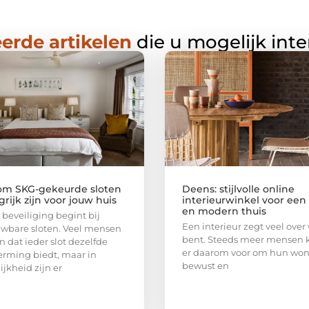
erde artikelen
die u mogelijk int
m SKG-gekeurde sloten
Deens: stijlvolle online
rijk zijn voor jouw huis
interieurwinkel voor ee
en modern thuis
beveiliging begint bij
Een interieur zegt veel over 
wbare sloten. Veel mensen
bent. Steeds meer mensen 
 dat ieder slot dezelfde
er daarom voor om hun wo
rming biedt, maar in
bewust en
ijkheid zijn er