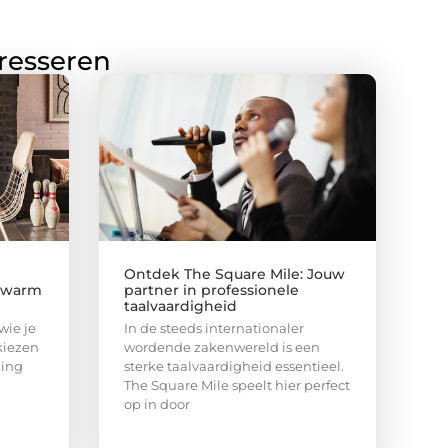
eresseren
Ontdek The Square Mile: Jouw
n warm
partner in professionele
taalvaardigheid
wie je
In de steeds internationaler
kiezen
wordende zakenwereld is een
ning
sterke taalvaardigheid essentieel.
The Square Mile speelt hier perfect
op in door