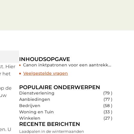
INHOUDSOPGAVE
Canon inktpatronen voor een aantrekkelijke prijs
t. Hier
Veelgestelde vragen
r het
POPULAIRE ONDERWERPEN
op de
Dienstverlening
(79 )
 uw
Aanbiedingen
(77 )
Bedrijven
(58 )
Woning en Tuin
(33 )
Winkelen
(27 )
RECENTE BERICHTEN
en. U
Laadpalen in de wintermaanden