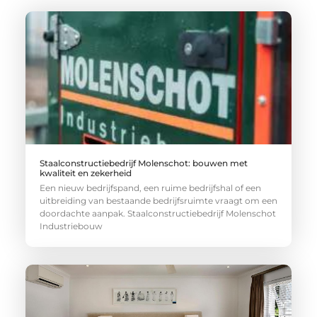
Staalconstructiebedrijf Molenschot: bouwen met
kwaliteit en zekerheid
Een nieuw bedrijfspand, een ruime bedrijfshal of een
uitbreiding van bestaande bedrijfsruimte vraagt om een
doordachte aanpak. Staalconstructiebedrijf Molenschot
Industriebouw