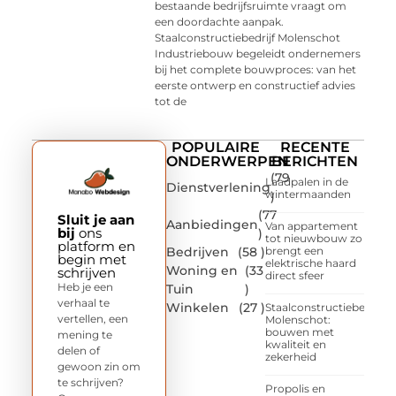
bestaande bedrijfsruimte vraagt om
een doordachte aanpak.
Staalconstructiebedrijf Molenschot
Industriebouw begeleidt ondernemers
bij het complete bouwproces: van het
eerste ontwerp en constructief advies
tot de
POPULAIRE
RECENTE
ONDERWERPEN
BERICHTEN
(79
Laadpalen in de
Dienstverlening
wintermaanden
)
(77
Sluit je aan
Aanbiedingen
Van appartement
bij
ons
)
tot nieuwbouw zo
platform en
Bedrijven
(58 )
brengt een
begin met
elektrische haard
Woning en
(33
schrijven
direct sfeer
Heb je een
Tuin
)
verhaal te
Winkelen
(27 )
Staalconstructiebedrijf
vertellen, een
Molenschot:
bouwen met
mening te
kwaliteit en
delen of
zekerheid
gewoon zin om
te schrijven?
Propolis en