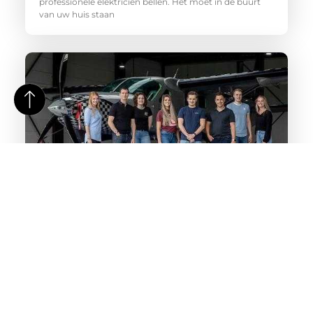
professionele elektricien bellen. Het moet in de buurt
van uw huis staan
Specialist inschakelen voor social media marketing
Zoek jij een professional die je kan adviseren over
YouTube adverteren? Zou je het liefst alle activiteiten op
Instagram uitbesteden?