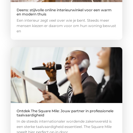
Deens: stijlvolle online interieurwinkel voor een warm
en modern thuis
Een interieur zegt veel over wie je bent. Steeds meer
mensen kiezen er daarom voor om hun woning bewust
en
Ontdek The Square Mile: Jouw partner in professionele
taalvaardigheid
In de steeds internationaler wordende zakenwereld is
een sterke taalvaardigheid essentieel. The Square Mile
speelt hier perfect op in door