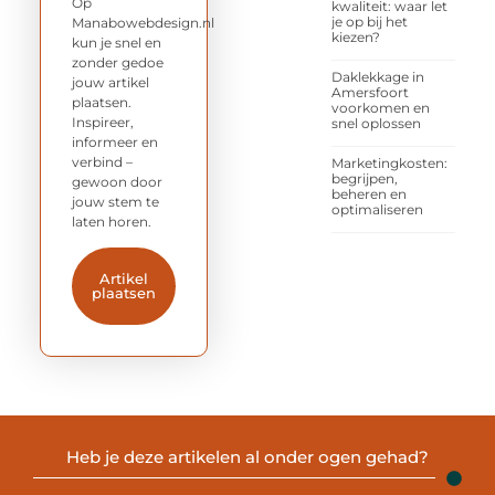
Op
kwaliteit: waar let
je op bij het
Manabowebdesign.nl
kiezen?
kun je snel en
zonder gedoe
Daklekkage in
jouw artikel
Amersfoort
plaatsen.
voorkomen en
Inspireer,
snel oplossen
informeer en
verbind –
Marketingkosten:
begrijpen,
gewoon door
beheren en
jouw stem te
optimaliseren
laten horen.
Artikel
plaatsen
Heb je deze artikelen al onder ogen gehad?