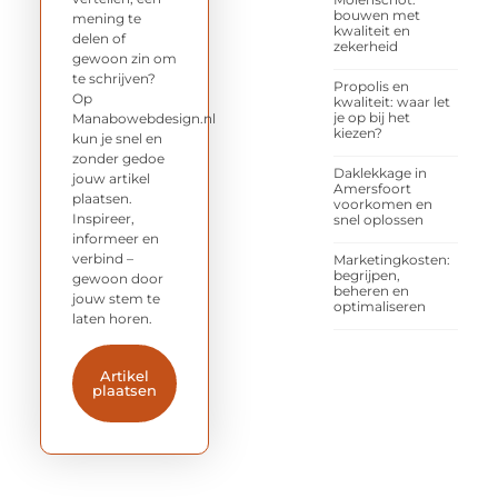
bouwen met
mening te
kwaliteit en
delen of
zekerheid
gewoon zin om
te schrijven?
Propolis en
Op
kwaliteit: waar let
je op bij het
Manabowebdesign.nl
kiezen?
kun je snel en
zonder gedoe
Daklekkage in
jouw artikel
Amersfoort
plaatsen.
voorkomen en
Inspireer,
snel oplossen
informeer en
verbind –
Marketingkosten:
begrijpen,
gewoon door
beheren en
jouw stem te
optimaliseren
laten horen.
Artikel
plaatsen