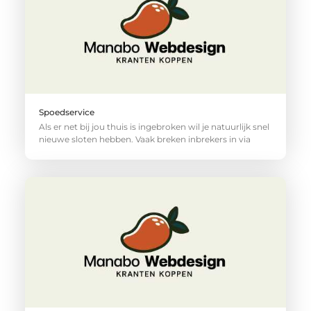
Spoedservice
Als er net bij jou thuis is ingebroken wil je natuurlijk snel
nieuwe sloten hebben. Vaak breken inbrekers in via