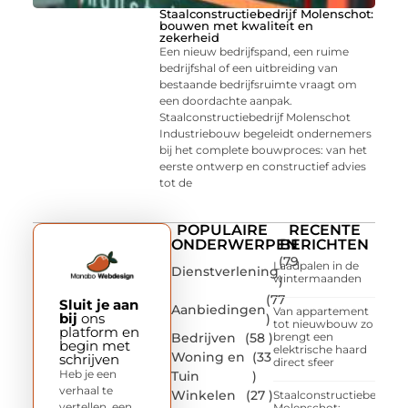
Staalconstructiebedrijf Molenschot:
bouwen met kwaliteit en
zekerheid
Een nieuw bedrijfspand, een ruime
bedrijfshal of een uitbreiding van
bestaande bedrijfsruimte vraagt om
een doordachte aanpak.
Staalconstructiebedrijf Molenschot
Industriebouw begeleidt ondernemers
bij het complete bouwproces: van het
eerste ontwerp en constructief advies
tot de
POPULAIRE
RECENTE
ONDERWERPEN
BERICHTEN
(79
Laadpalen in de
Dienstverlening
wintermaanden
)
(77
Sluit je aan
Aanbiedingen
Van appartement
bij
ons
)
tot nieuwbouw zo
platform en
Bedrijven
(58 )
brengt een
begin met
elektrische haard
Woning en
(33
schrijven
direct sfeer
Heb je een
Tuin
)
verhaal te
Winkelen
(27 )
Staalconstructiebedrijf
vertellen, een
Molenschot: