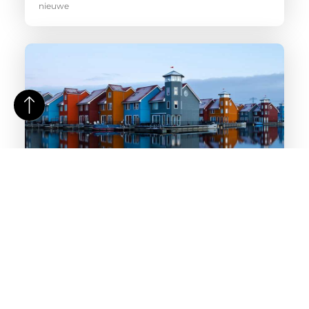
nieuwe
Dekkende beits
Wil jij het hout op jouw woning, schuurtje of schutting
een nieuwe kleur geven en beschermen tegen alle
weersomstandigheden? Kies