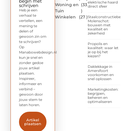
begin met
elektrische haard
Woning en
(33
schrijven
direct sfeer
Heb je een
Tuin
)
verhaal te
Winkelen
(27 )
Staalconstructiebedrijf
vertellen, een
Molenschot:
bouwen met
mening te
kwaliteit en
delen of
zekerheid
gewoon zin om
te schrijven?
Propolis en
Op
kwaliteit: waar let
je op bij het
Manabowebdesign.nl
kiezen?
kun je snel en
zonder gedoe
Daklekkage in
jouw artikel
Amersfoort
plaatsen.
voorkomen en
Inspireer,
snel oplossen
informeer en
verbind –
Marketingkosten:
begrijpen,
gewoon door
beheren en
jouw stem te
optimaliseren
laten horen.
Artikel
plaatsen