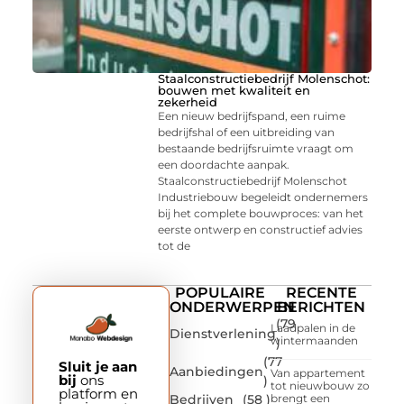
Staalconstructiebedrijf Molenschot:
bouwen met kwaliteit en
zekerheid
Een nieuw bedrijfspand, een ruime
bedrijfshal of een uitbreiding van
bestaande bedrijfsruimte vraagt om
een doordachte aanpak.
Staalconstructiebedrijf Molenschot
Industriebouw begeleidt ondernemers
bij het complete bouwproces: van het
eerste ontwerp en constructief advies
tot de
POPULAIRE
RECENTE
ONDERWERPEN
BERICHTEN
(79
Laadpalen in de
Dienstverlening
wintermaanden
)
(77
Sluit je aan
Aanbiedingen
Van appartement
bij
ons
)
tot nieuwbouw zo
platform en
Bedrijven
(58 )
brengt een