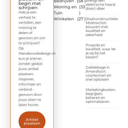
Bedrijven
(58 )
brengt een
begin met
elektrische haard
Woning en
(33
schrijven
direct sfeer
Heb je een
Tuin
)
verhaal te
Winkelen
(27 )
Staalconstructiebedrijf
vertellen, een
Molenschot:
bouwen met
mening te
kwaliteit en
delen of
zekerheid
gewoon zin om
te schrijven?
Propolis en
Op
kwaliteit: waar let
je op bij het
Manabowebdesign.nl
kiezen?
kun je snel en
zonder gedoe
Daklekkage in
jouw artikel
Amersfoort
plaatsen.
voorkomen en
Inspireer,
snel oplossen
informeer en
verbind –
Marketingkosten:
begrijpen,
gewoon door
beheren en
jouw stem te
optimaliseren
laten horen.
Artikel
plaatsen