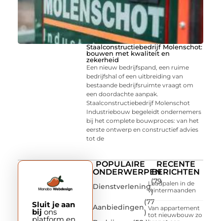
Staalconstructiebedrijf Molenschot:
bouwen met kwaliteit en
zekerheid
Een nieuw bedrijfspand, een ruime
bedrijfshal of een uitbreiding van
bestaande bedrijfsruimte vraagt om
een doordachte aanpak.
Staalconstructiebedrijf Molenschot
Industriebouw begeleidt ondernemers
bij het complete bouwproces: van het
eerste ontwerp en constructief advies
tot de
POPULAIRE
RECENTE
ONDERWERPEN
BERICHTEN
(79
Laadpalen in de
Dienstverlening
wintermaanden
)
(77
Sluit je aan
Aanbiedingen
Van appartement
bij
ons
)
tot nieuwbouw zo
platform en