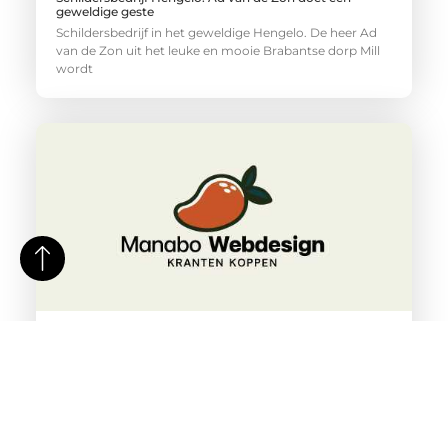
geweldige geste
Schildersbedrijf in het geweldige Hengelo. De heer Ad
van de Zon uit het leuke en mooie Brabantse dorp Mill
wordt
Wettelijke ondersteuning bij letselschade met een
advocaat Enschede
Een goede advocaat Enschede kan jou helpen bij
letselschade. Wij zijn namelijk een gespecialiseerd
letselschade advocatenkantoor in de omgeving van