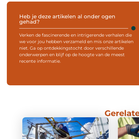
Heb je deze artikelen al onder ogen
gehad?
Verken de fascinerende en intrigerende verhalen die
we voor jou hebben verzameld en mis onze artikelen
niet. Ga op ontdekkingstocht door verschillende
onderwerpen en blijf op de hoogte van de meest
recente informatie.
Gerelate