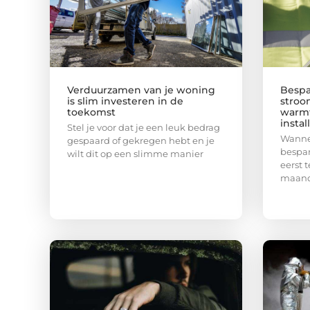
Verduurzamen van je woning
Bespa
is slim investeren in de
stroo
toekomst
warm
instal
Stel je voor dat je een leuk bedrag
Wanne
gespaard of gekregen hebt en je
bespar
wilt dit op een slimme manier
eerst 
maande