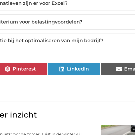
natieven zijn er voor Excel?
riterium voor belastingvoordelen?
ie bij het optimaliseren van mijn bedrijf?
Pinterest
LinkedIn
Ema
r inzicht
n iets voor de zomer. Juist in de winter wil