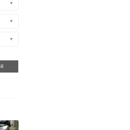
▼
▼
▼
il