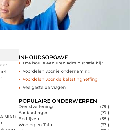
INHOUDSOPGAVE
Hoe hou je een uren administratie bij?
 doet
Voordelen voor je onderneming
 het
n.
Voordelen voor de belastingheffing
Veelgestelde vragen
POPULAIRE ONDERWERPEN
Dienstverlening
(79 )
Aanbiedingen
(77 )
te uren
Bedrijven
(58 )
en
Woning en Tuin
(33 )
ook een