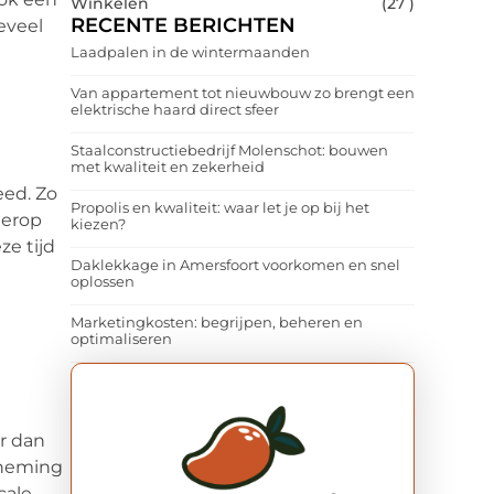
Winkelen
(27 )
RECENTE BERICHTEN
eveel
Laadpalen in de wintermaanden
Van appartement tot nieuwbouw zo brengt een
elektrische haard direct sfeer
Staalconstructiebedrijf Molenschot: bouwen
met kwaliteit en zekerheid
eed. Zo
Propolis en kwaliteit: waar let je op bij het
ierop
kiezen?
ze tijd
Daklekkage in Amersfoort voorkomen en snel
oplossen
Marketingkosten: begrijpen, beheren en
optimaliseren
r dan
rneming
cale