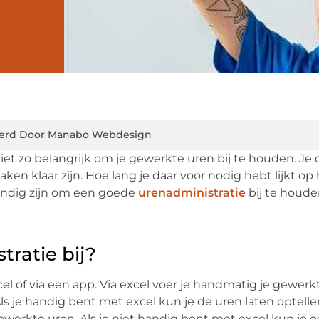
erd Door Manabo Webdesign
niet zo belangrijk om je gewerkte uren bij te houden. Je
aken klaar zijn. Hoe lang je daar voor nodig hebt lijkt op
 handig zijn om een goede
urenadministratie
bij te houde
tratie bij?
el of via een app. Via excel voer je handmatig je gewerk
Als je handig bent met excel kun je de uren laten optell
ewerkte uren. Als je niet handig bent met excel kun je 