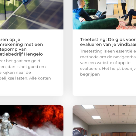
ren op je
Treetesting: De gids voor
mrekening met een
evalueren van je vindbaa
tepomp van
Treetesting is een essentiële
latiebedrijf Hengelo
methode om de navigeerba
er het gaat om geld
van een website of app te
en, dan is het goed om
evalueren. Het helpt bedrijv
te kijken naar de
begrijpen
lijkse lasten. Alle kosten