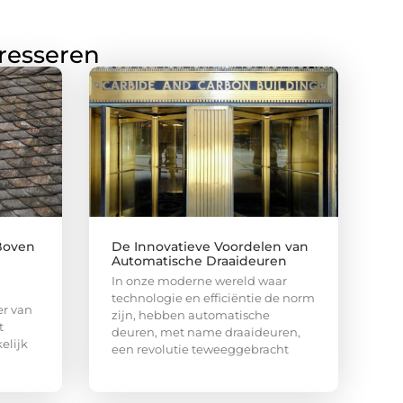
eresseren
Boven
De Innovatieve Voordelen van
Automatische Draaideuren
In onze moderne wereld waar
technologie en efficiëntie de norm
er van
zijn, hebben automatische
t
deuren, met name draaideuren,
elijk
een revolutie teweeggebracht