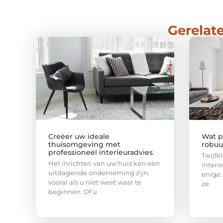
Gerelate
Creëer uw ideale
Wat pa
thuisomgeving met
robuus
professioneel interieuradvies
Twijfel
Het inrichten van uw huis kan een
interi
uitdagende onderneming zijn,
enige.
vooral als u niet weet waar te
ze
beginnen. Of u