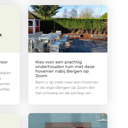
voor
Kies voor een prachtig
onderhouden tuin met deze
hovenier nabij Bergen op
hebben
Zoom
e
Bent u op zoek naar een hovenier
santer
in de regio Bergen op Zoom die
elfde
het ontwerp en de aanleg van