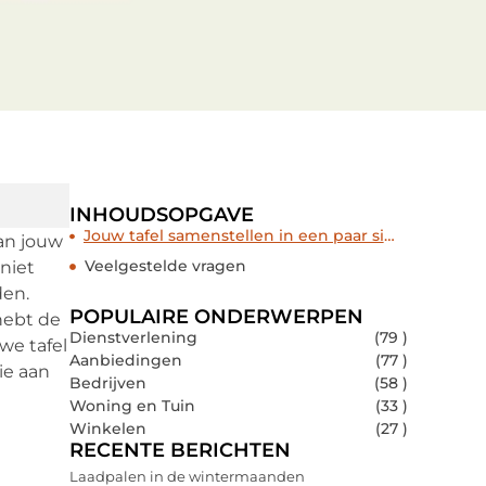
INHOUDSOPGAVE
Jouw tafel samenstellen in een paar simpele stappen
an jouw
Veelgestelde vragen
niet
den.
POPULAIRE ONDERWERPEN
 hebt de
Dienstverlening
(79 )
we tafel
Aanbiedingen
(77 )
ie aan
Bedrijven
(58 )
Woning en Tuin
(33 )
Winkelen
(27 )
RECENTE BERICHTEN
Laadpalen in de wintermaanden