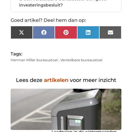
investeringsbesluit?
Goed artikel? Deel hem dan op:
X
Facebook
Pinterest
LinkedIn
Email
(Twitter)
Tags:
Herman Miller bureaustoel
,
Verstelbare bureaustoel
Lees deze
artikelen
voor meer inzicht
Laadpalen in de wintermaanden