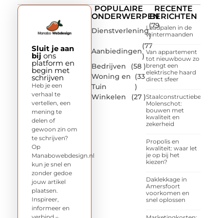
POPULAIRE
RECENTE
ONDERWERPEN
BERICHTEN
(79
Laadpalen in de
Dienstverlening
wintermaanden
)
(77
Sluit je aan
Aanbiedingen
Van appartement
bij
ons
)
tot nieuwbouw zo
platform en
Bedrijven
(58 )
brengt een
begin met
elektrische haard
Woning en
(33
schrijven
direct sfeer
Heb je een
Tuin
)
verhaal te
Winkelen
(27 )
Staalconstructiebedrijf
vertellen, een
Molenschot:
bouwen met
mening te
kwaliteit en
delen of
zekerheid
gewoon zin om
te schrijven?
Propolis en
Op
kwaliteit: waar let
je op bij het
Manabowebdesign.nl
kiezen?
kun je snel en
zonder gedoe
Daklekkage in
jouw artikel
Amersfoort
plaatsen.
voorkomen en
Inspireer,
snel oplossen
informeer en
verbind –
Marketingkosten: