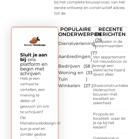
bij het complete bouwproces: van het
eerste ontwerp en constructief advies
tot de
POPULAIRE
RECENTE
ONDERWERPEN
BERICHTEN
(79
Laadpalen in de
Dienstverlening
wintermaanden
)
(77
Sluit je aan
Aanbiedingen
Van appartement
bij
ons
)
tot nieuwbouw zo
platform en
Bedrijven
(58 )
brengt een
begin met
elektrische haard
Woning en
(33
schrijven
direct sfeer
Heb je een
Tuin
)
verhaal te
Winkelen
(27 )
Staalconstructiebedrijf
vertellen, een
Molenschot:
bouwen met
mening te
kwaliteit en
delen of
zekerheid
gewoon zin om
te schrijven?
Propolis en
Op
kwaliteit: waar let
je op bij het
Manabowebdesign.nl
kiezen?
kun je snel en
zonder gedoe
Daklekkage in