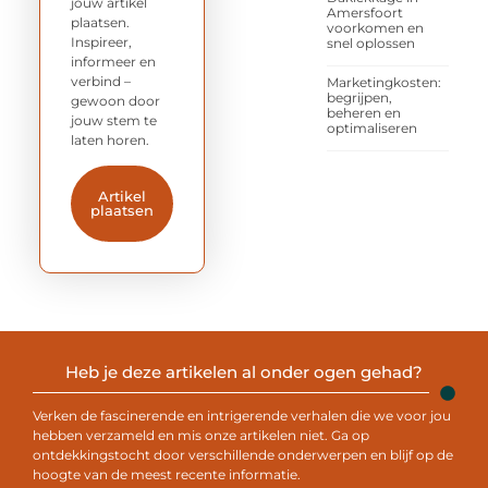
jouw artikel
Amersfoort
plaatsen.
voorkomen en
Inspireer,
snel oplossen
informeer en
verbind –
Marketingkosten:
begrijpen,
gewoon door
beheren en
jouw stem te
optimaliseren
laten horen.
Artikel
plaatsen
Heb je deze artikelen al onder ogen gehad?
Verken de fascinerende en intrigerende verhalen die we voor jou
hebben verzameld en mis onze artikelen niet. Ga op
ontdekkingstocht door verschillende onderwerpen en blijf op de
hoogte van de meest recente informatie.