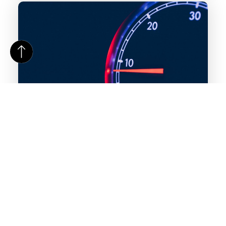
Alternatieven voor snelheidsmeting: een overzicht
Wanneer je de snelheid van een roterend object wilt
meten, is een tachometer vaak het eerste instrument
waar je aan