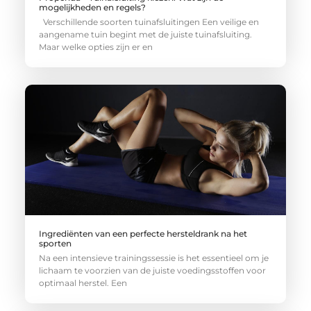
mogelijkheden en regels?
Verschillende soorten tuinafsluitingen Een veilige en
aangename tuin begint met de juiste tuinafsluiting.
Maar welke opties zijn er en
Ingrediënten van een perfecte hersteldrank na het
sporten
Na een intensieve trainingssessie is het essentieel om je
lichaam te voorzien van de juiste voedingsstoffen voor
optimaal herstel. Een