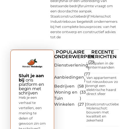
bedrijfshal of een uitbreiding van
bestaande bedrijfsruimte vraagt om
een doordachte aanpak.
Staalconstructiebedrijf Molenschot
Industriebouw begeleidt ondernemers
bij het complete bouwproces: van het
eerste ontwerp en constructief advies
tot de
POPULAIRE
RECENTE
ONDERWERPEN
BERICHTEN
(79
Laadpalen in de
Dienstverlening
wintermaanden
)
(77
Sluit je aan
Aanbiedingen
Van appartement
bij
ons
)
tot nieuwbouw zo
platform en
Bedrijven
(58 )
brengt een
begin met
elektrische haard
Woning en
(33
schrijven
direct sfeer
Heb je een
Tuin
)
verhaal te
Winkelen
(27 )
Staalconstructiebedrijf
vertellen, een
Molenschot:
bouwen met
mening te
kwaliteit en
delen of
zekerheid
gewoon zin om
te schrijven?