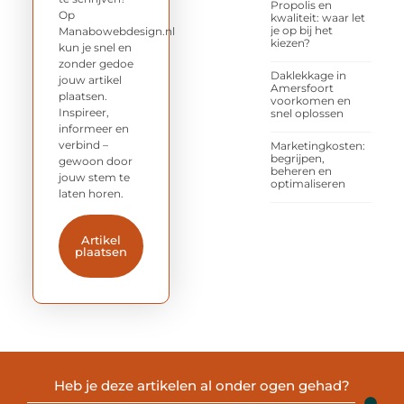
Propolis en
Op
kwaliteit: waar let
je op bij het
Manabowebdesign.nl
kiezen?
kun je snel en
zonder gedoe
Daklekkage in
jouw artikel
Amersfoort
plaatsen.
voorkomen en
Inspireer,
snel oplossen
informeer en
verbind –
Marketingkosten:
begrijpen,
gewoon door
beheren en
jouw stem te
optimaliseren
laten horen.
Artikel
plaatsen
Heb je deze artikelen al onder ogen gehad?