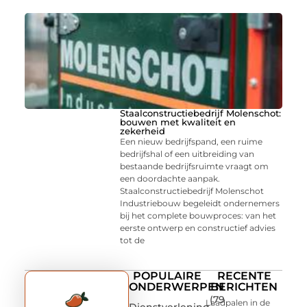
Staalconstructiebedrijf Molenschot:
bouwen met kwaliteit en
zekerheid
Een nieuw bedrijfspand, een ruime
bedrijfshal of een uitbreiding van
bestaande bedrijfsruimte vraagt om
een doordachte aanpak.
Staalconstructiebedrijf Molenschot
Industriebouw begeleidt ondernemers
bij het complete bouwproces: van het
eerste ontwerp en constructief advies
tot de
POPULAIRE
RECENTE
ONDERWERPEN
BERICHTEN
(79
Laadpalen in de
Dienstverlening