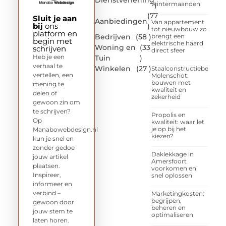
wintermaanden
)
(77
Sluit je aan
Aanbiedingen
Van appartement
bij
ons
)
tot nieuwbouw zo
platform en
Bedrijven
(58 )
brengt een
begin met
elektrische haard
Woning en
(33
schrijven
direct sfeer
Heb je een
Tuin
)
verhaal te
Winkelen
(27 )
Staalconstructiebedrijf
vertellen, een
Molenschot:
bouwen met
mening te
kwaliteit en
delen of
zekerheid
gewoon zin om
te schrijven?
Propolis en
Op
kwaliteit: waar let
je op bij het
Manabowebdesign.nl
kiezen?
kun je snel en
zonder gedoe
Daklekkage in
jouw artikel
Amersfoort
plaatsen.
voorkomen en
Inspireer,
snel oplossen
informeer en
verbind –
Marketingkosten:
begrijpen,
gewoon door
beheren en
jouw stem te
optimaliseren
laten horen.