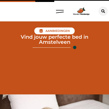
AANBIEDINGEN
Vind jouw perfecte bed in
Amstelveen