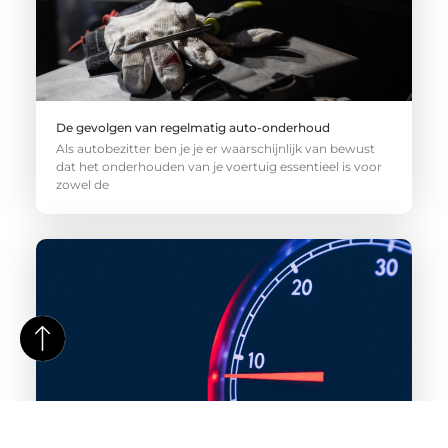
De gevolgen van regelmatig auto-onderhoud
Als autobezitter ben je je er waarschijnlijk van bewust
dat het onderhouden van je voertuig essentieel is voor
zowel de