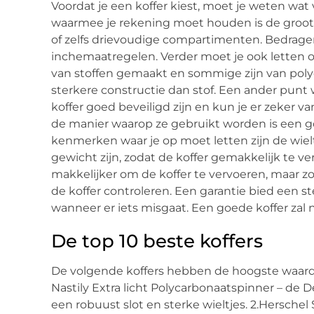
Voordat je een koffer kiest, moet je weten wat v
waarmee je rekening moet houden is de grootte
of zelfs drievoudige compartimenten. Bedrag
inchemaatregelen. Verder moet je ook letten o
van stoffen gemaakt en sommige zijn van poly
sterkere constructie dan stof. Een ander punt wa
koffer goed beveiligd zijn en kun je er zeker van 
de manier waarop ze gebruikt worden is een g
kenmerken waar je op moet letten zijn de wielt
gewicht zijn, zodat de koffer gemakkelijk te v
makkelijker om de koffer te vervoeren, maar zor
de koffer controleren. Een garantie bied een s
wanneer er iets misgaat. Een goede koffer zal n
De top 10 beste koffers
De volgende koffers hebben de hoogste waarder
Nastily Extra licht Polycarbonaatspinner – de D
een robuust slot en sterke wieltjes. 2.Herschel