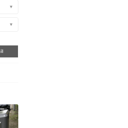
▼
▼
il