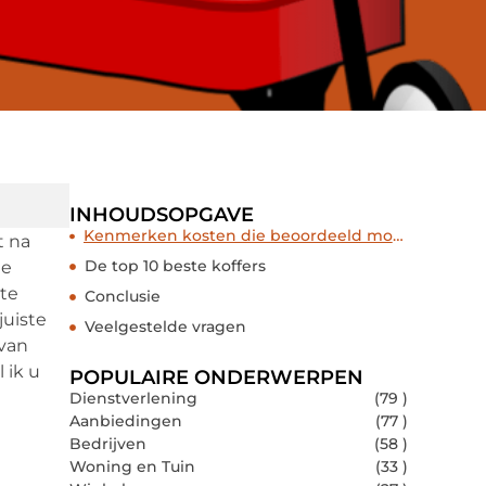
INHOUDSOPGAVE
Kenmerken kosten die beoordeeld moeten worden
t na
De top 10 beste koffers
te
cte
Conclusie
 juiste
Veelgestelde vragen
 van
 ik u
POPULAIRE ONDERWERPEN
Dienstverlening
(79 )
Aanbiedingen
(77 )
Bedrijven
(58 )
Woning en Tuin
(33 )