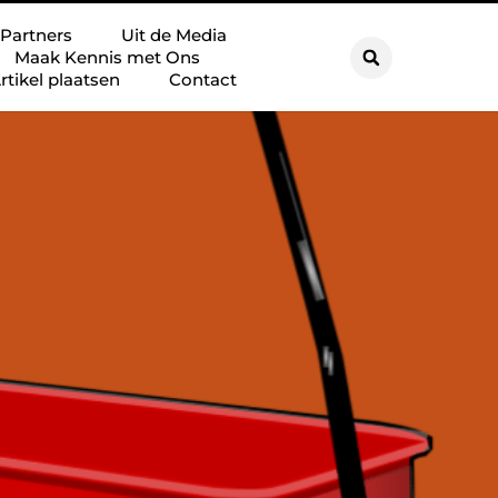
Partners
Uit de Media
Maak Kennis met Ons
rtikel plaatsen
Contact