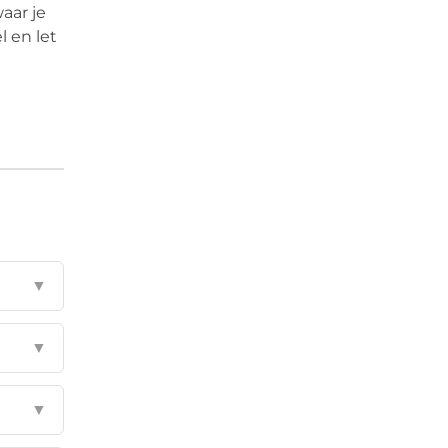
aar je
l en let
▼
▼
▼