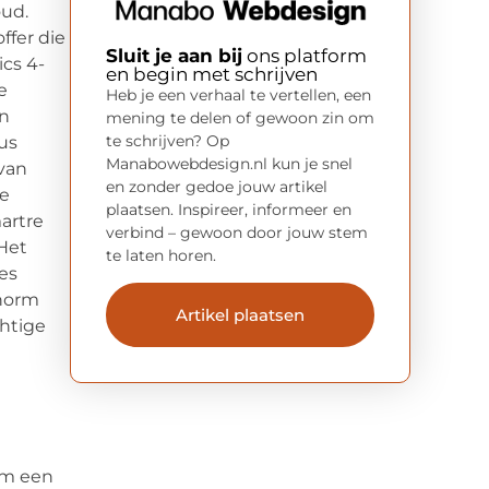
oud.
ffer die
Sluit je aan bij
ons platform
ics 4-
en begin met schrijven
e
Heb je een verhaal te vertellen, een
an
mening te delen of gewoon zin om
te schrijven? Op
us
Manabowebdesign.nl kun je snel
 van
en zonder gedoe jouw artikel
de
plaatsen. Inspireer, informeer en
artre
verbind – gewoon door jouw stem
 Het
te laten horen.
es
enorm
Artikel plaatsen
chtige
 om een