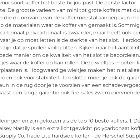
oor soort koffer het beste bij jou past. De eerste factor
. De grootte varieert van mini tot grote koffers met d
en die de omvang van de koffer meestal aangegeven me
p de materialen waar de koffer van gemaakt is. Sommige
carbonaat.polycarbonaat is zwaarder, maar heeft ook ee
ar je op moet letten is de sterkte van het slot. Hierdoor
zijn dat je spullen veilig zitten. Kijken naar het aantal r
oede manier om de kwaliteit van het slot te beoordelen
jes waar de koffer op kan rollen. Deze wieltjes moeten l
erplaatsen is. Hoogwaardige wieltjes maken het niet alle
gen ook voor stabiliteit. Ten slotte moet je ook de gara
teun in de rug door je te voorzien van een schadevergoe
aast een lange garantie ook fire-sales zwem diervriendeli
ingen en zijn gekozen als de top 10 beste koffers. 1. D
elsey Nastily is een extra lichtgewicht polycarbonaat kof
 Supply Co. Trade Lite hardside koffer – de Herschel Suppl