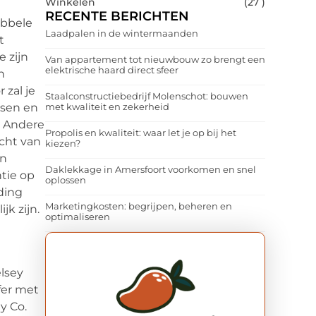
Winkelen
(27 )
RECENTE BERICHTEN
ubbele
Laadpalen in de wintermaanden
t
 zijn
Van appartement tot nieuwbouw zo brengt een
elektrische haard direct sfeer
n
 zal je
Staalconstructiebedrijf Molenschot: bouwen
itsen en
met kwaliteit en zekerheid
. Andere
Propolis en kwaliteit: waar let je op bij het
icht van
kiezen?
en
Daklekkage in Amersfoort voorkomen en snel
ntie op
oplossen
ding
Marketingkosten: begrijpen, beheren en
jk zijn.
optimaliseren
elsey
fer met
y Co.