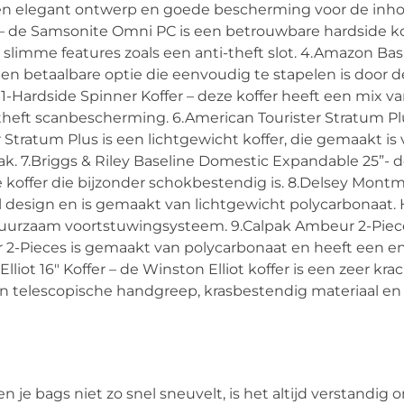
 een elegant ontwerp en goede bescherming voor de inh
– de Samsonite Omni PC is een betrouwbare hardside ko
limme features zoals een anti-theft slot. 4.Amazon Bas
 een betaalbare optie die eenvoudig te stapelen is door d
1-Hardside Spinner Koffer – deze koffer heeft een mix v
-theft scanbescherming. 6.American Tourister Stratum Pl
 Stratum Plus is een lichtgewicht koffer, die gemaakt is
. 7.Briggs & Riley Baseline Domestic Expandable 25”- 
e koffer die bijzonder schokbestendig is. 8.Delsey Montm
lvol design en is gemaakt van lichtgewicht polycarbonaat.
uurzaam voortstuwingsysteem. 9.Calpak Ambeur 2-Piec
 2-Pieces is gemaakt van polycarbonaat en heeft een 
liot 16″ Koffer – de Winston Elliot koffer is een zeer kra
een telescopische handgreep, krasbestendig materiaal en
n je bags niet zo snel sneuvelt, is het altijd verstandig