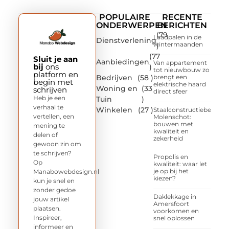
POPULAIRE
RECENTE
ONDERWERPEN
BERICHTEN
(79
Laadpalen in de
Dienstverlening
wintermaanden
)
(77
Sluit je aan
Aanbiedingen
Van appartement
bij
ons
)
tot nieuwbouw zo
platform en
Bedrijven
(58 )
brengt een
begin met
elektrische haard
Woning en
(33
schrijven
direct sfeer
Heb je een
Tuin
)
verhaal te
Winkelen
(27 )
Staalconstructiebedrijf
vertellen, een
Molenschot:
bouwen met
mening te
kwaliteit en
delen of
zekerheid
gewoon zin om
te schrijven?
Propolis en
Op
kwaliteit: waar let
je op bij het
Manabowebdesign.nl
kiezen?
kun je snel en
zonder gedoe
Daklekkage in
jouw artikel
Amersfoort
plaatsen.
voorkomen en
Inspireer,
snel oplossen
informeer en