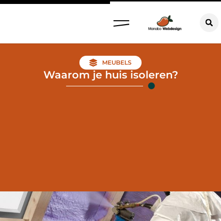
MEUBELS
Waarom je huis isoleren?