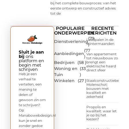
bij het complete bouwproces: van het
eerste ontwerp en constructief advies
tot de
POPULAIRE
RECENTE
ONDERWERPEN
BERICHTEN
(79
Laadpalen in de
Dienstverlening
wintermaanden
)
(77
Sluit je aan
Aanbiedingen
Van appartement
bij
ons
)
tot nieuwbouw zo
platform en
Bedrijven
(58 )
brengt een
begin met
elektrische haard
Woning en
(33
schrijven
direct sfeer
Heb je een
Tuin
)
verhaal te
Winkelen
(27 )
Staalconstructiebedrijf
vertellen, een
Molenschot:
bouwen met
mening te
kwaliteit en
delen of
zekerheid
gewoon zin om
te schrijven?
Propolis en
Op
kwaliteit: waar let
je op bij het
Manabowebdesign.nl
kiezen?
kun je snel en
zonder gedoe