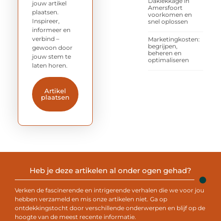
Daklekkage in
jouw artikel
Amersfoort
plaatsen.
voorkomen en
Inspireer,
snel oplossen
informeer en
verbind –
Marketingkosten:
begrijpen,
gewoon door
beheren en
jouw stem te
optimaliseren
laten horen.
Artikel
plaatsen
Heb je deze artikelen al onder ogen gehad?
Verken de fascinerende en intrigerende verhalen die we voor jou
hebben verzameld en mis onze artikelen niet. Ga op
ontdekkingstocht door verschillende onderwerpen en blijf op de
hoogte van de meest recente informatie.