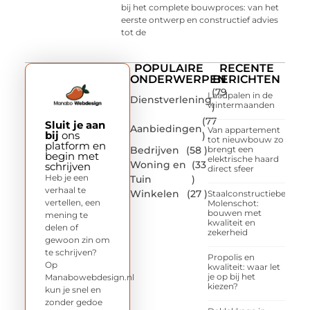
bij het complete bouwproces: van het
eerste ontwerp en constructief advies
tot de
POPULAIRE
RECENTE
ONDERWERPEN
BERICHTEN
(79
Laadpalen in de
Dienstverlening
wintermaanden
)
(77
Sluit je aan
Aanbiedingen
Van appartement
bij
ons
)
tot nieuwbouw zo
platform en
Bedrijven
(58 )
brengt een
begin met
elektrische haard
Woning en
(33
schrijven
direct sfeer
Heb je een
Tuin
)
verhaal te
Winkelen
(27 )
Staalconstructiebedrijf
vertellen, een
Molenschot:
bouwen met
mening te
kwaliteit en
delen of
zekerheid
gewoon zin om
te schrijven?
Propolis en
Op
kwaliteit: waar let
je op bij het
Manabowebdesign.nl
kiezen?
kun je snel en
zonder gedoe