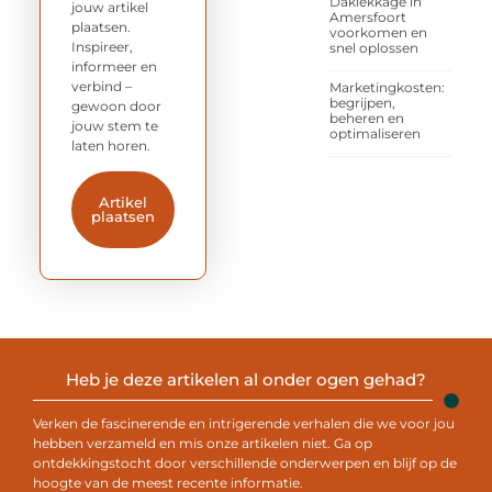
Daklekkage in
jouw artikel
Amersfoort
plaatsen.
voorkomen en
Inspireer,
snel oplossen
informeer en
verbind –
Marketingkosten:
begrijpen,
gewoon door
beheren en
jouw stem te
optimaliseren
laten horen.
Artikel
plaatsen
Heb je deze artikelen al onder ogen gehad?
Verken de fascinerende en intrigerende verhalen die we voor jou
hebben verzameld en mis onze artikelen niet. Ga op
ontdekkingstocht door verschillende onderwerpen en blijf op de
hoogte van de meest recente informatie.