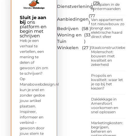
(79
Laadpalen in de
Dienstverlening
wintermaanden
)
(77
Sluit je aan
Aanbiedingen
Van appartement
bij
ons
)
tot nieuwbouw zo
platform en
Bedrijven
(58 )
brengt een
begin met
elektrische haard
Woning en
(33
schrijven
direct sfeer
Heb je een
Tuin
)
verhaal te
Winkelen
(27 )
Staalconstructiebedrijf
vertellen, een
Molenschot:
bouwen met
mening te
kwaliteit en
delen of
zekerheid
gewoon zin om
te schrijven?
Propolis en
Op
kwaliteit: waar let
je op bij het
Manabowebdesign.nl
kiezen?
kun je snel en
zonder gedoe
Daklekkage in
jouw artikel
Amersfoort
plaatsen.
voorkomen en
Inspireer,
snel oplossen
informeer en
verbind –
Marketingkosten:
begrijpen,
gewoon door
beheren en
jouw stem te
optimaliseren