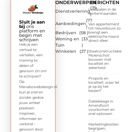
ONDERWERPEN
BERICHTEN
(79
Laadpalen in de
Dienstverlening
wintermaanden
)
(77
Sluit je aan
Aanbiedingen
Van appartement
bij
ons
)
tot nieuwbouw zo
platform en
Bedrijven
(58 )
brengt een
begin met
elektrische haard
Woning en
(33
schrijven
direct sfeer
Heb je een
Tuin
)
verhaal te
Winkelen
(27 )
Staalconstructiebedrijf
vertellen, een
Molenschot:
bouwen met
mening te
kwaliteit en
delen of
zekerheid
gewoon zin om
te schrijven?
Propolis en
Op
kwaliteit: waar let
je op bij het
Manabowebdesign.nl
kiezen?
kun je snel en
zonder gedoe
Daklekkage in
jouw artikel
Amersfoort
plaatsen.
voorkomen en
Inspireer,
snel oplossen
informeer en
verbind –
Marketingkosten:
begrijpen,
gewoon door