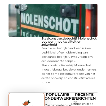
Staalconstructiebedrijf Molenschot:
bouwen met kwaliteit en
zekerheid
Een nieuw bedrijfspand, een ruime
bedrijfshal of een uitbreiding van
bestaande bedrijfsruimte vraagt om
een doordachte aanpak.
Staalconstructiebedrijf Molenschot
Industriebouw begeleidt ondernemers
bij het complete bouwproces: van het
eerste ontwerp en constructief advies
tot de
POPULAIRE
RECENTE
ONDERWERPEN
BERICHTEN
(79
Laadpalen in de
Dienstverlening