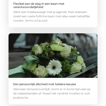
Flexibel aan de slag in een baan met
verantwoordelijkheid
Werk dat meebeweegt met je agenda Niet iedereen
zoekt een vaste fulltime baan met elke week hetzelfde
rooster. Soms wil je juist
Een persoonlijk afscheid met heldere keuzes
Wanneer iemand overlijdt, komt er in korte tijd veel op
de nabestaanden af. Naast het verdriet moeten er ook
praktische