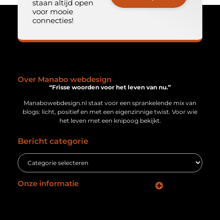
staan altijd open
voor mooie
connecties!
Over Manabo webdesign
“Frisse woorden voor het leven van nu.”
Manabowebdesign.nl staat voor een sprankelende mix van
blogs: licht, positief en met een eigenzinnige twist. Voor wie
het leven met een knipoog bekijkt.
Bericht categorie
Onze informatie
Geld verdienen via internet: jouw gids naar online inkomsten