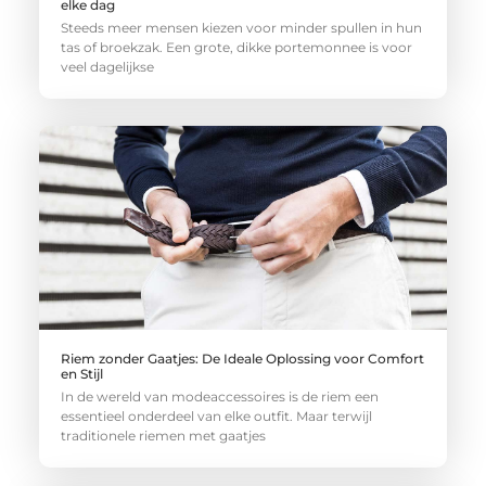
elke dag
Steeds meer mensen kiezen voor minder spullen in hun
tas of broekzak. Een grote, dikke portemonnee is voor
veel dagelijkse
Riem zonder Gaatjes: De Ideale Oplossing voor Comfort
en Stijl
In de wereld van modeaccessoires is de riem een
essentieel onderdeel van elke outfit. Maar terwijl
traditionele riemen met gaatjes