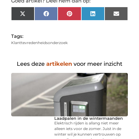
Goed artikel? Deel hem dan op:
X
Facebook
Pinterest
LinkedIn
Email
(Twitter)
Tags:
Klanttevredenheidsonderzoek
Lees deze
artikelen
voor meer inzicht
Laadpalen in de wintermaanden
Elektrisch rijden is allang niet meer
alleen iets voor de zomer. Juist in de
winter wil je kunnen vertrouwen op