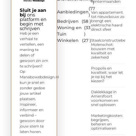
wintermaanden
)
(77
Sluit je aan
Aanbiedingen
Van appartement
bij
ons
)
tot nieuwbouw zo
platform en
Bedrijven
(58 )
brengt een
begin met
elektrische haard
Woning en
(33
schrijven
direct sfeer
Heb je een
Tuin
)
verhaal te
Winkelen
(27 )
Staalconstructiebedrijf
vertellen, een
Molenschot:
bouwen met
mening te
kwaliteit en
delen of
zekerheid
gewoon zin om
te schrijven?
Propolis en
Op
kwaliteit: waar let
je op bij het
Manabowebdesign.nl
kiezen?
kun je snel en
zonder gedoe
Daklekkage in
jouw artikel
Amersfoort
plaatsen.
voorkomen en
Inspireer,
snel oplossen
informeer en
verbind –
Marketingkosten:
begrijpen,
gewoon door
beheren en
jouw stem te
optimaliseren
laten horen.