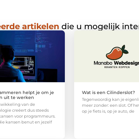
erde artikelen
die u mogelijk int
ammeren helpt je om je
Wat is een Cilinderslot?
n uit te werken
Tegenwoordig kan je eigenli
wikkeling van de
meer zonder: een slot. Of he
logie creëert dus steeds
op je fiets is, op je auto, de
kansen voor programmeurs.
 die kansen benut en jezelf