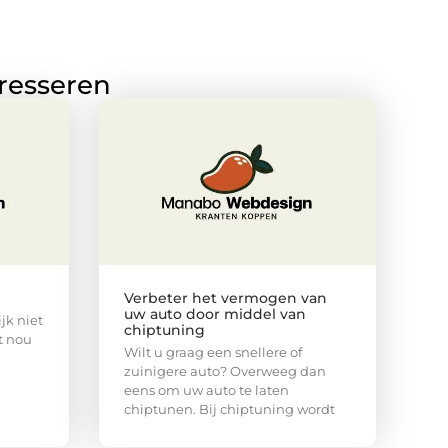
eresseren
Verbeter het vermogen van
uw auto door middel van
jk niet
chiptuning
t nou
Wilt u graag een snellere of
zuinigere auto? Overweeg dan
eens om uw auto te laten
chiptunen. Bij chiptuning wordt