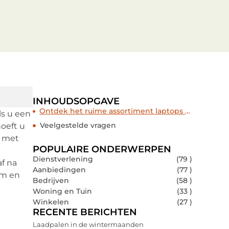
INHOUDSOPGAVE
Ontdek het ruime assortiment laptops van HP
ls u een
Veelgestelde vragen
hoeft u
g met
POPULAIRE ONDERWERPEN
Dienstverlening
(79 )
af na
Aanbiedingen
(77 )
rm en
Bedrijven
(58 )
Woning en Tuin
(33 )
Winkelen
(27 )
RECENTE BERICHTEN
Laadpalen in de wintermaanden