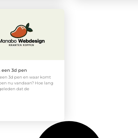
s een 3d pen
 een 3d pen en waar komt
pen nu vandaan? Hoe lang
 geleden dat de