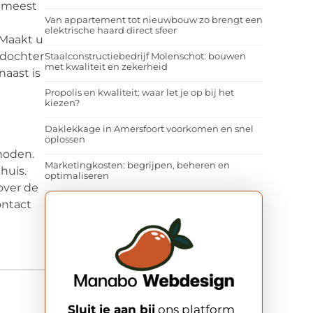
e meest
Van appartement tot nieuwbouw zo brengt een
elektrische haard direct sfeer
 Maakt u
 dochter
Staalconstructiebedrijf Molenschot: bouwen
met kwaliteit en zekerheid
aast is
Propolis en kwaliteit: waar let je op bij het
kiezen?
Daklekkage in Amersfoort voorkomen en snel
oplossen
hoden.
Marketingkosten: begrijpen, beheren en
huis.
optimaliseren
over de
ontact
Sluit je aan bij
ons platform