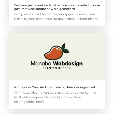
De herenjeans met verfspatten: de nonchalante look die
juist met veel aandacht werd gecreëerd
Ben jij een fervent liefhebber van spijkerbroeken, maar
ben je je jeans een beetje zat geworden? Je bent niet de
Koop jouw Cars kleding online bij deze kledingwinkel
Wil jij jouw kleding van Cars en andere topmerken het
liefst online kopen? Dat kan bij Cracks! Deze
kledingwinkel heeft