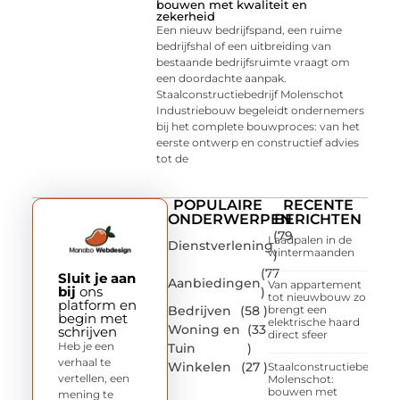
bouwen met kwaliteit en
zekerheid
Een nieuw bedrijfspand, een ruime
bedrijfshal of een uitbreiding van
bestaande bedrijfsruimte vraagt om
een doordachte aanpak.
Staalconstructiebedrijf Molenschot
Industriebouw begeleidt ondernemers
bij het complete bouwproces: van het
eerste ontwerp en constructief advies
tot de
POPULAIRE
RECENTE
ONDERWERPEN
BERICHTEN
(79
Laadpalen in de
Dienstverlening
wintermaanden
)
(77
Sluit je aan
Aanbiedingen
Van appartement
bij
ons
)
tot nieuwbouw zo
platform en
Bedrijven
(58 )
brengt een
begin met
elektrische haard
Woning en
(33
schrijven
direct sfeer
Heb je een
Tuin
)
verhaal te
Winkelen
(27 )
Staalconstructiebedrijf
vertellen, een
Molenschot:
bouwen met
mening te