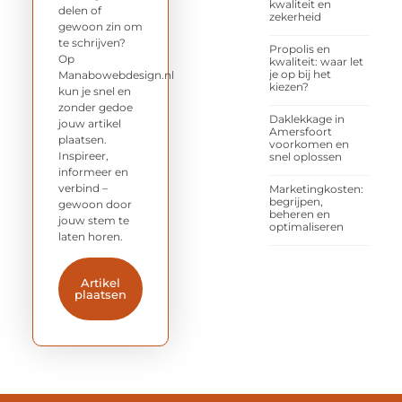
kwaliteit en
delen of
zekerheid
gewoon zin om
te schrijven?
Propolis en
Op
kwaliteit: waar let
je op bij het
Manabowebdesign.nl
kiezen?
kun je snel en
zonder gedoe
Daklekkage in
jouw artikel
Amersfoort
plaatsen.
voorkomen en
Inspireer,
snel oplossen
informeer en
verbind –
Marketingkosten:
begrijpen,
gewoon door
beheren en
jouw stem te
optimaliseren
laten horen.
Artikel
plaatsen