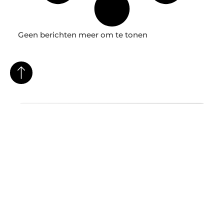
Geen berichten meer om te tonen
Heb je een vraag,
een idee of wil je
samenwerken?
Laat
Neem contact
van je horen – we
op
staan altijd open
voor mooie
connecties!