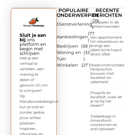
POPULAIRE
RECENTE
ONDERWERPEN
BERICHTEN
(79
Laadpalen in de
Dienstverlening
wintermaanden
)
(77
Sluit je aan
Aanbiedingen
Van appartement
bij
ons
)
tot nieuwbouw zo
platform en
Bedrijven
(58 )
brengt een
begin met
elektrische haard
Woning en
(33
schrijven
direct sfeer
Heb je een
Tuin
)
verhaal te
Winkelen
(27 )
Staalconstructiebedrijf
vertellen, een
Molenschot:
bouwen met
mening te
kwaliteit en
delen of
zekerheid
gewoon zin om
te schrijven?
Propolis en
Op
kwaliteit: waar let
je op bij het
Manabowebdesign.nl
kiezen?
kun je snel en
zonder gedoe
Daklekkage in
jouw artikel
Amersfoort
plaatsen.
voorkomen en
Inspireer,
snel oplossen
informeer en