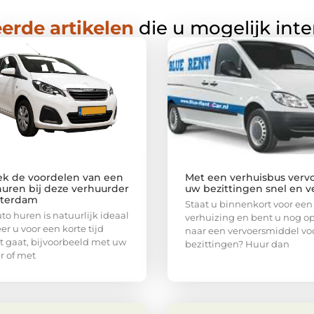
erde artikelen
die u mogelijk int
k de voordelen van een
Met een verhuisbus vervo
huren bij deze verhuurder
uw bezittingen snel en ve
tterdam
Staat u binnenkort voor een
to huren is natuurlijk ideaal
verhuizing en bent u nog o
r u voor een korte tijd
naar een vervoersmiddel vo
t gaat, bijvoorbeeld met uw
bezittingen? Huur dan
r of met