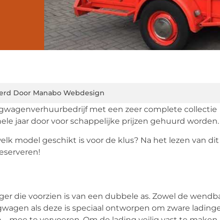
erd Door Manabo Webdesign
ngwagenverhuurbedrijf met een zeer complete collectie
e jaar door voor schappelijke prijzen gehuurd worden.
elk model geschikt is voor de klus? Na het lezen van dit 
eserveren!
r die voorzien is van een dubbele as. Zowel de wendb
gwagen als deze is speciaal ontworpen om zware lading
 – mee te vervoeren. Om de lading veilig vast te maken