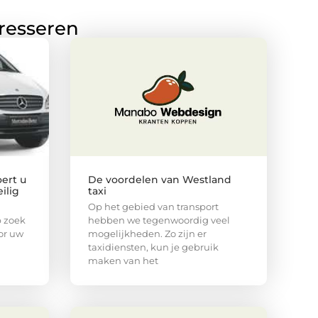
eresseren
ert u
De voordelen van Westland
ilig
taxi
Op het gebied van transport
p zoek
hebben we tegenwoordig veel
or uw
mogelijkheden. Zo zijn er
taxidiensten, kun je gebruik
maken van het