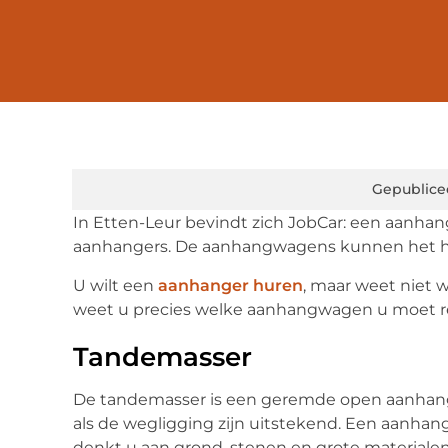
Gepublice
In Etten-Leur bevindt zich JobCar: een aanha
aanhangers. De aanhangwagens kunnen het hel
U wilt een
aanhanger huren
, maar weet niet w
weet u precies welke aanhangwagen u moet r
Tandemasser
De tandemasser is een geremde open aanhange
als de wegligging zijn uitstekend. Een aanhan
denkt u aan grond, stenen en grote materialen