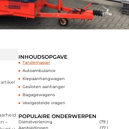
INHOUDSOPGAVE
Tandemasser
Autoambulance
Kiepaanhangwagen
artikel
Gesloten aanhanger
Bagagewagens
Veelgestelde vragen
aarheid
POPULAIRE ONDERWERPEN
en –
Dienstverlening
(79 )
Aanbiedingen
(77 )
 kunt u