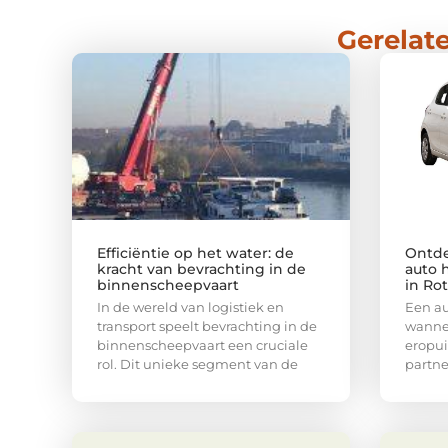
Gerelate
Efficiëntie op het water: de
Ontde
kracht van bevrachting in de
auto 
binnenscheepvaart
in Ro
In de wereld van logistiek en
Een au
transport speelt bevrachting in de
wannee
binnenscheepvaart een cruciale
eropui
rol. Dit unieke segment van de
partne