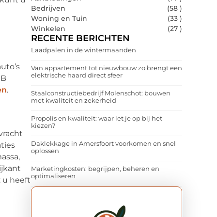
Bedrijven
(58 )
Woning en Tuin
(33 )
Winkelen
(27 )
RECENTE BERICHTEN
Laadpalen in de wintermaanden
uto’s
Van appartement tot nieuwbouw zo brengt een
elektrische haard direct sfeer
 B
en
.
Staalconstructiebedrijf Molenschot: bouwen
met kwaliteit en zekerheid
Propolis en kwaliteit: waar let je op bij het
kiezen?
vracht
Daklekkage in Amersfoort voorkomen en snel
ties
oplossen
massa,
ijkant
Marketingkosten: begrijpen, beheren en
optimaliseren
 u heeft