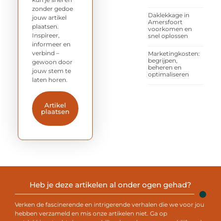
zonder gedoe
Daklekkage in
jouw artikel
Amersfoort
plaatsen.
voorkomen en
Inspireer,
snel oplossen
informeer en
verbind –
Marketingkosten:
begrijpen,
gewoon door
beheren en
jouw stem te
optimaliseren
laten horen.
Artikel
plaatsen
Heb je deze artikelen al onder ogen gehad?
Verken de fascinerende en intrigerende verhalen die we voor jou
hebben verzameld en mis onze artikelen niet. Ga op