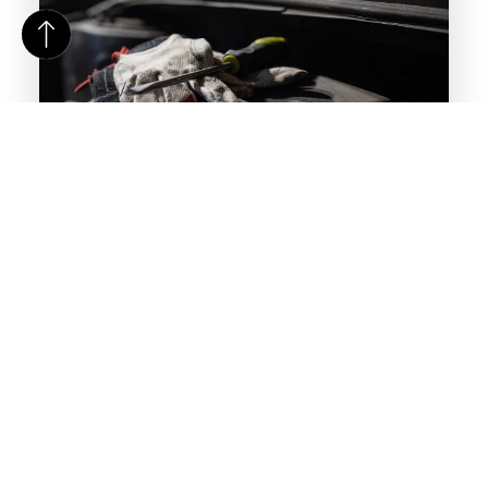
De gevolgen van regelmatig auto-onderhoud
Als autobezitter ben je je er waarschijnlijk van bewust
dat het onderhouden van je voertuig essentieel is voor
zowel de