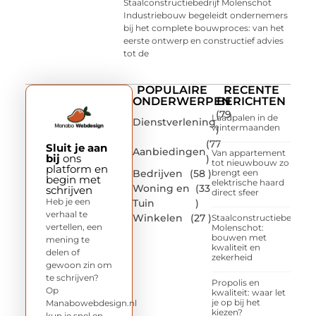
Staalconstructiebedrijf Molenschot
Industriebouw begeleidt ondernemers
bij het complete bouwproces: van het
eerste ontwerp en constructief advies
tot de
POPULAIRE
RECENTE
ONDERWERPEN
BERICHTEN
(79
Laadpalen in de
Dienstverlening
wintermaanden
)
(77
Sluit je aan
Aanbiedingen
Van appartement
bij
ons
)
tot nieuwbouw zo
platform en
Bedrijven
(58 )
brengt een
begin met
elektrische haard
Woning en
(33
schrijven
direct sfeer
Heb je een
Tuin
)
verhaal te
Winkelen
(27 )
Staalconstructiebedrijf
vertellen, een
Molenschot:
bouwen met
mening te
kwaliteit en
delen of
zekerheid
gewoon zin om
te schrijven?
Propolis en
Op
kwaliteit: waar let
je op bij het
Manabowebdesign.nl
kiezen?
kun je snel en