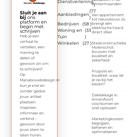
Dienstverlening
wintermaanden
)
(77
Sluit je aan
Aanbiedingen
Van appartement
bij
ons
)
tot nieuwbouw zo
platform en
Bedrijven
(58 )
brengt een
begin met
elektrische haard
Woning en
(33
schrijven
direct sfeer
Heb je een
Tuin
)
verhaal te
Winkelen
(27 )
Staalconstructiebedrijf
vertellen, een
Molenschot:
bouwen met
mening te
kwaliteit en
delen of
zekerheid
gewoon zin om
te schrijven?
Propolis en
Op
kwaliteit: waar let
je op bij het
Manabowebdesign.nl
kiezen?
kun je snel en
zonder gedoe
Daklekkage in
jouw artikel
Amersfoort
plaatsen.
voorkomen en
Inspireer,
snel oplossen
informeer en
verbind –
Marketingkosten:
begrijpen,
gewoon door
beheren en
jouw stem te
optimaliseren
laten horen.