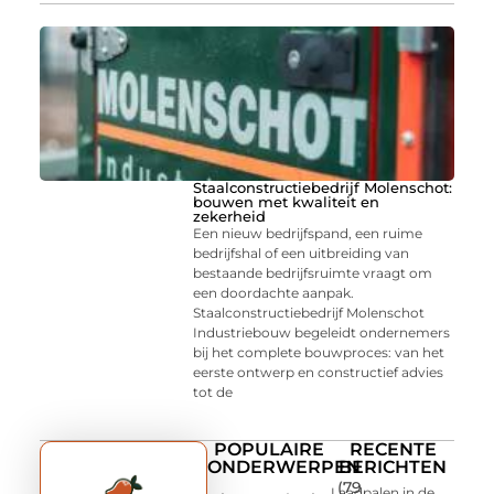
Staalconstructiebedrijf Molenschot:
bouwen met kwaliteit en
zekerheid
Een nieuw bedrijfspand, een ruime
bedrijfshal of een uitbreiding van
bestaande bedrijfsruimte vraagt om
een doordachte aanpak.
Staalconstructiebedrijf Molenschot
Industriebouw begeleidt ondernemers
bij het complete bouwproces: van het
eerste ontwerp en constructief advies
tot de
POPULAIRE
RECENTE
ONDERWERPEN
BERICHTEN
(79
Laadpalen in de