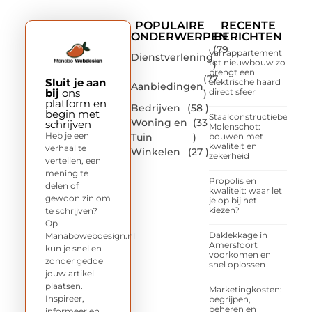
POPULAIRE
RECENTE
ONDERWERPEN
BERICHTEN
(79
Van appartement
Dienstverlening
tot nieuwbouw zo
)
brengt een
(77
Sluit je aan
elektrische haard
Aanbiedingen
bij
ons
direct sfeer
)
platform en
Bedrijven
(58 )
begin met
Staalconstructiebedrijf
Woning en
(33
schrijven
Molenschot:
Heb je een
Tuin
)
bouwen met
kwaliteit en
verhaal te
Winkelen
(27 )
zekerheid
vertellen, een
mening te
Propolis en
delen of
kwaliteit: waar let
gewoon zin om
je op bij het
kiezen?
te schrijven?
Op
Daklekkage in
Manabowebdesign.nl
Amersfoort
kun je snel en
voorkomen en
zonder gedoe
snel oplossen
jouw artikel
plaatsen.
Marketingkosten:
Inspireer,
begrijpen,
beheren en
informeer en