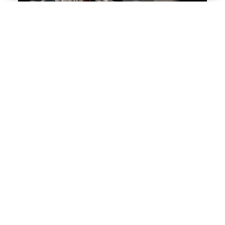
De gevolgen van regelmatig auto-onderhoud
Als autobezitter ben je je er waarschijnlijk van bewust
dat het onderhouden van je voertuig essentieel is voor
zowel de
Alternatieven voor snelheidsmeting: een overzicht
Wanneer je de snelheid van een roterend object wilt
meten, is een tachometer vaak het eerste instrument