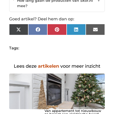
Hoe lang gaan de producten van Skor.nl
▼
mee?
Goed artikel? Deel hem dan op:
X
Facebook
Pinterest
LinkedIn
Email
(Twitter)
Tags:
Lees deze
artikelen
voor meer inzicht
Van appartement tot nieuwbouw