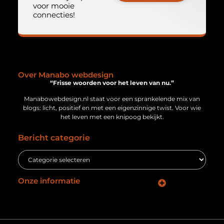
voor mooie
connecties!
Over Manabo webdesign
“Frisse woorden voor het leven van nu.”
Manabowebdesign.nl staat voor een sprankelende mix van
blogs: licht, positief en met een eigenzinnige twist. Voor wie
het leven met een knipoog bekijkt.
Bericht categorie
Onze informatie
Geld verdienen via internet: jouw gids naar online inkomsten