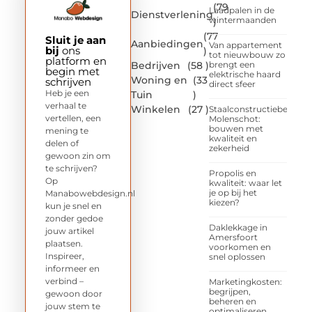
(79
Laadpalen in de
Dienstverlening
wintermaanden
)
(77
Sluit je aan
Aanbiedingen
Van appartement
bij
ons
)
tot nieuwbouw zo
platform en
Bedrijven
(58 )
brengt een
begin met
elektrische haard
Woning en
(33
schrijven
direct sfeer
Heb je een
Tuin
)
verhaal te
Winkelen
(27 )
Staalconstructiebedrijf
vertellen, een
Molenschot:
bouwen met
mening te
kwaliteit en
delen of
zekerheid
gewoon zin om
te schrijven?
Propolis en
Op
kwaliteit: waar let
je op bij het
Manabowebdesign.nl
kiezen?
kun je snel en
zonder gedoe
Daklekkage in
jouw artikel
Amersfoort
plaatsen.
voorkomen en
Inspireer,
snel oplossen
informeer en
verbind –
Marketingkosten:
begrijpen,
gewoon door
beheren en
jouw stem te
optimaliseren