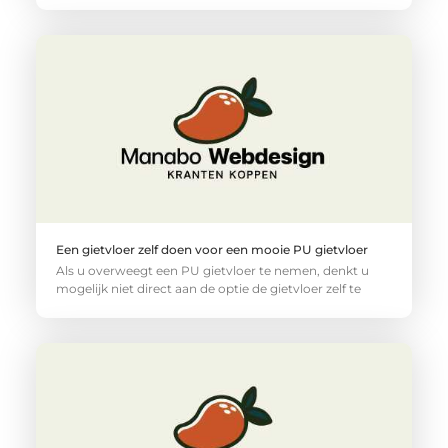
Een gietvloer zelf doen voor een mooie PU gietvloer
Als u overweegt een PU gietvloer te nemen, denkt u
mogelijk niet direct aan de optie de gietvloer zelf te