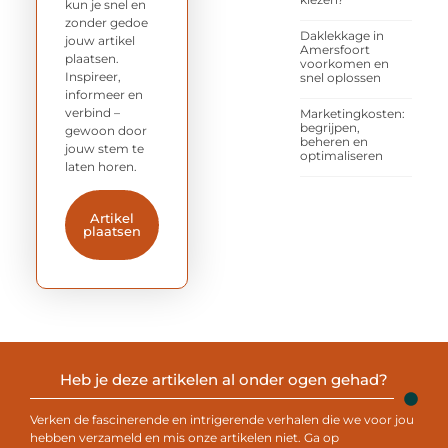
kun je snel en
zonder gedoe
Daklekkage in
jouw artikel
Amersfoort
plaatsen.
voorkomen en
Inspireer,
snel oplossen
informeer en
verbind –
Marketingkosten:
begrijpen,
gewoon door
beheren en
jouw stem te
optimaliseren
laten horen.
Artikel
plaatsen
Heb je deze artikelen al onder ogen gehad?
Verken de fascinerende en intrigerende verhalen die we voor jou
hebben verzameld en mis onze artikelen niet. Ga op