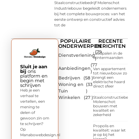
Staalconstructiebedrijf Molenschot
Industriebouw begeleidt ondernemers
bij het complete bouwproces: van het
eerste ontwerp en constructief advies
tot de
POPULAIRE
RECENTE
ONDERWERPEN
BERICHTEN
(79
Laadpalen in de
Dienstverlening
wintermaanden
)
(77
Sluit je aan
Aanbiedingen
Van appartement
bij
ons
)
tot nieuwbouw zo
platform en
Bedrijven
(58 )
brengt een
begin met
elektrische haard
Woning en
(33
schrijven
direct sfeer
Heb je een
Tuin
)
verhaal te
Winkelen
(27 )
Staalconstructiebedrijf
vertellen, een
Molenschot:
bouwen met
mening te
kwaliteit en
delen of
zekerheid
gewoon zin om
te schrijven?
Propolis en
Op
kwaliteit: waar let
je op bij het
Manabowebdesign.nl
kiezen?