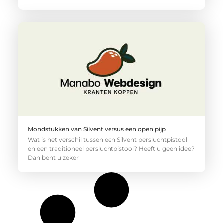
Mondstukken van Silvent versus een open pijp
Wat is het verschil tussen een Silvent persluchtpistool
en een traditioneel persluchtpistool? Heeft u geen idee?
Dan bent u zeker