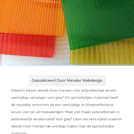
Gepubliceerd Door Manabo Webdesign
Waarom kiezen steeds meer mensen voor polycarbonaat als een
veelzijdige vervanger voor glas? Dit opmerkelijke materiaal heeft
de reputatie verworven als een veelzijdige en kosteneffectieve
keuze voor tal van toepassingen. Maar wat maakt polycarbonaat zo
aantrekkelijk als alternatief voor glas? Laten we eens kijken waarom
steeds meer mensen de overstap maken naar dit opmerkelijke
materiaal.