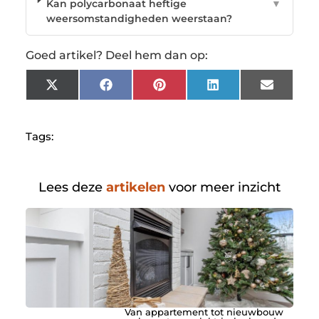
Kan polycarbonaat heftige
▼
weersomstandigheden weerstaan?
Goed artikel? Deel hem dan op:
X
Facebook
Pinterest
LinkedIn
Email
(Twitter)
Tags:
Lees deze
artikelen
voor meer inzicht
Van appartement tot nieuwbouw