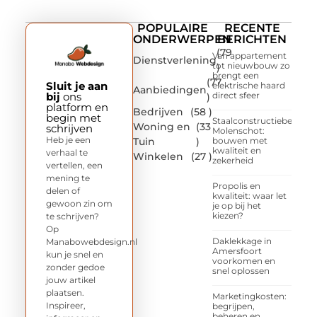
POPULAIRE
RECENTE
ONDERWERPEN
BERICHTEN
(79
Van appartement
Dienstverlening
tot nieuwbouw zo
)
brengt een
(77
Sluit je aan
elektrische haard
Aanbiedingen
bij
ons
direct sfeer
)
platform en
Bedrijven
(58 )
begin met
Staalconstructiebedrijf
Woning en
(33
schrijven
Molenschot:
Heb je een
Tuin
)
bouwen met
kwaliteit en
verhaal te
Winkelen
(27 )
zekerheid
vertellen, een
mening te
Propolis en
delen of
kwaliteit: waar let
gewoon zin om
je op bij het
kiezen?
te schrijven?
Op
Daklekkage in
Manabowebdesign.nl
Amersfoort
kun je snel en
voorkomen en
zonder gedoe
snel oplossen
jouw artikel
plaatsen.
Marketingkosten:
Inspireer,
begrijpen,
beheren en