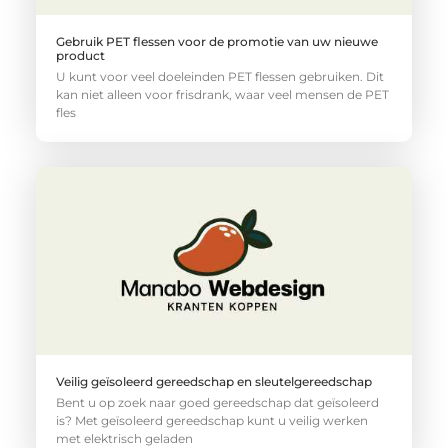
Gebruik PET flessen voor de promotie van uw nieuwe
product
U kunt voor veel doeleinden PET flessen gebruiken. Dit
kan niet alleen voor frisdrank, waar veel mensen de PET
fles
Veilig geïsoleerd gereedschap en sleutelgereedschap
Bent u op zoek naar goed gereedschap dat geïsoleerd
is? Met geïsoleerd gereedschap kunt u veilig werken
met elektrisch geladen