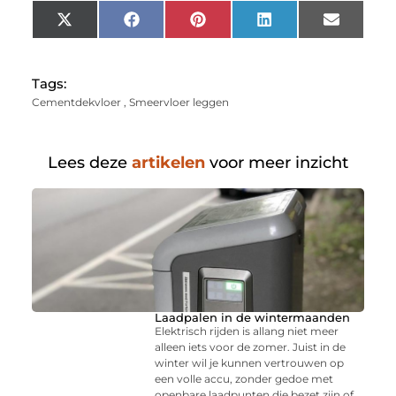
X
Facebook
Pinterest
LinkedIn
Email
(Twitter)
Tags:
Cementdekvloer
,
Smeervloer leggen
Lees deze
artikelen
voor meer inzicht
Laadpalen in de wintermaanden
Elektrisch rijden is allang niet meer
alleen iets voor de zomer. Juist in de
winter wil je kunnen vertrouwen op
een volle accu, zonder gedoe met
openbare laadpunten die bezet zijn of