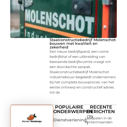
Staalconstructiebedrijf Molenschot:
bouwen met kwaliteit en
zekerheid
Een nieuw bedrijfspand, een ruime
bedrijfshal of een uitbreiding van
bestaande bedrijfsruimte vraagt om
een doordachte aanpak.
Staalconstructiebedrijf Molenschot
Industriebouw begeleidt ondernemers
bij het complete bouwproces: van het
eerste ontwerp en constructief advies
tot de
POPULAIRE
RECENTE
ONDERWERPEN
BERICHTEN
(79
Laadpalen in de
Dienstverlening
wintermaanden
)