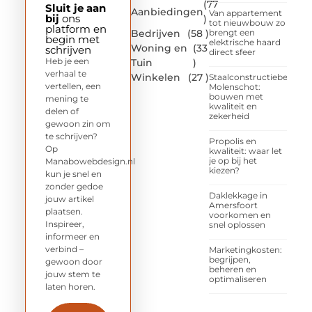
(77
Sluit je aan
Aanbiedingen
Van appartement
bij
ons
)
tot nieuwbouw zo
platform en
Bedrijven
(58 )
brengt een
begin met
elektrische haard
Woning en
(33
schrijven
direct sfeer
Heb je een
Tuin
)
verhaal te
Winkelen
(27 )
Staalconstructiebedrijf
vertellen, een
Molenschot:
bouwen met
mening te
kwaliteit en
delen of
zekerheid
gewoon zin om
te schrijven?
Propolis en
Op
kwaliteit: waar let
je op bij het
Manabowebdesign.nl
kiezen?
kun je snel en
zonder gedoe
Daklekkage in
jouw artikel
Amersfoort
plaatsen.
voorkomen en
Inspireer,
snel oplossen
informeer en
verbind –
Marketingkosten:
begrijpen,
gewoon door
beheren en
jouw stem te
optimaliseren
laten horen.