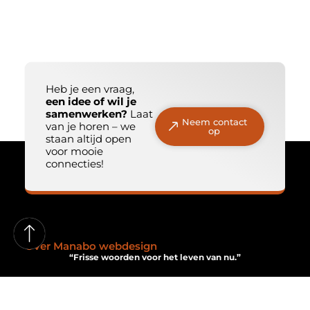
Heb je een vraag,
een idee of wil je
samenwerken?
Laat
Neem contact
van je horen – we
op
staan altijd open
voor mooie
connecties!
Over Manabo webdesign
“Frisse woorden voor het leven van nu.”
Manabowebdesign.nl staat voor een sprankelende mix van
blogs: licht, positief en met een eigenzinnige twist. Voor wie
het leven met een knipoog bekijkt.