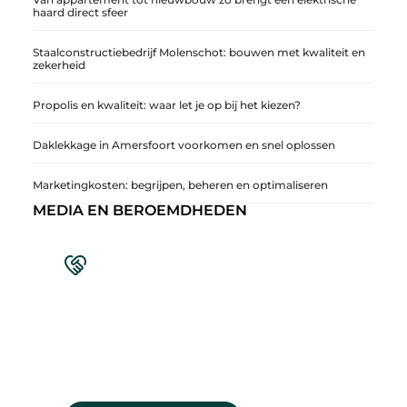
haard direct sfeer
Staalconstructiebedrijf Molenschot: bouwen met kwaliteit en
zekerheid
Propolis en kwaliteit: waar let je op bij het kiezen?
Daklekkage in Amersfoort voorkomen en snel oplossen
Marketingkosten: begrijpen, beheren en optimaliseren
MEDIA EN BEROEMDHEDEN
Sluit je aan bij een levendige blogcommunity
Achter elk sterk platform staan sterke
samenwerkingen. Leer onze partners kennen –
organisaties en mensen die net als wij geloven in
de kracht van verhalen.