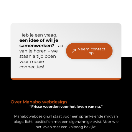
Heb je een vraag,
een idee of wil je
samenwerken?
Laat
Neem contact
van je horen – we
op
staan altijd open
voor mooie
connecties!
Over Manabo webdesign
“Frisse woorden voor het leven van nu.”
Manabowebdesign.nl staat voor een sprankelende mix van
blogs: licht, positief en met een eigenzinnige twist. Voor wie
het leven met een knipoog bekijkt.