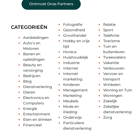
Ontmoet Onze Partners
Fotografie
Relatie
CATEGORIEËN
Gezondheid
Sport
Groothandel
Telefonie
Aanbiedingen
Hobby en vrije
Toerisme
Auto’s en
tijd
Tuin en
Motoren
Horeca
buitenleven
Banen en
Huishoudelijk
Tweewielers
opleidingen
Industrie
Vakantie
Beauty en
Internet
Verbouwen
verzorging
Internet
Vervoer en
Bedrijven
marketing
transport
Blog
Kinderen
Winkelen
Dienstverlening
Management
Woning en Tuin
Dieren
Marketing
Woningen
Electronica en
Meubels
Zakelijk
Computers
Mode en
Zakelijke
Energie
Kleding
dienstverlening
Entertainment
Onderwijs
Zorg
Eten en drinken
Particuliere
Financieel
dienstverlening