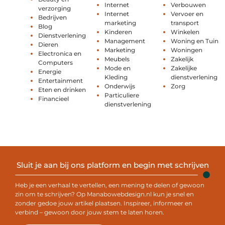
Internet
Verbouwen
verzorging
Internet
Vervoer en
Bedrijven
marketing
transport
Blog
Kinderen
Winkelen
Dienstverlening
Management
Woning en Tuin
Dieren
Marketing
Woningen
Electronica en
Meubels
Zakelijk
Computers
Mode en
Zakelijke
Energie
Kleding
dienstverlening
Entertainment
Onderwijs
Zorg
Eten en drinken
Particuliere
Financieel
dienstverlening
Sluit je aan bij ons platform en begin met schrijven
Heb je een verhaal te vertellen, een mening te delen of gewoon
zin om te schrijven? Op Manabowebdesign.nl kun je snel en
zonder gedoe jouw artikel plaatsen. Inspireer, informeer en
verbind – gewoon door jouw stem te laten horen.