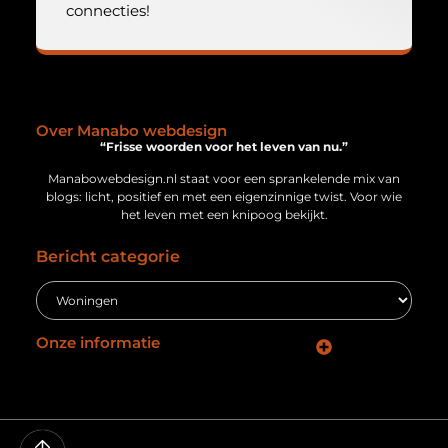
connecties!
Over Manabo webdesign
“Frisse woorden voor het leven van nu.”
Manabowebdesign.nl staat voor een sprankelende mix van
blogs: licht, positief en met een eigenzinnige twist. Voor wie
het leven met een knipoog bekijkt.
Bericht categorie
Onze informatie
Geld verdienen via internet: jouw gids naar online inkomsten