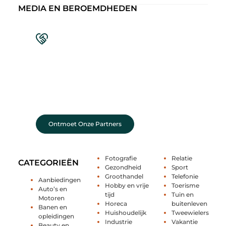
MEDIA EN BEROEMDHEDEN
Sluit je aan bij een levendige blogcommunity
Achter elk sterk platform staan sterke
samenwerkingen. Leer onze partners kennen –
organisaties en mensen die net als wij geloven in
de kracht van verhalen.
Ontmoet Onze Partners
Fotografie
Relatie
CATEGORIEËN
Gezondheid
Sport
Groothandel
Telefonie
Aanbiedingen
Hobby en vrije
Toerisme
Auto’s en
tijd
Tuin en
Motoren
Horeca
buitenleven
Banen en
Huishoudelijk
Tweewielers
opleidingen
Industrie
Vakantie
Beauty en