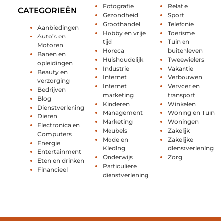
Fotografie
Relatie
CATEGORIEËN
Gezondheid
Sport
Groothandel
Telefonie
Aanbiedingen
Hobby en vrije
Toerisme
Auto’s en
tijd
Tuin en
Motoren
Horeca
buitenleven
Banen en
Huishoudelijk
Tweewielers
opleidingen
Industrie
Vakantie
Beauty en
Internet
Verbouwen
verzorging
Internet
Vervoer en
Bedrijven
marketing
transport
Blog
Kinderen
Winkelen
Dienstverlening
Management
Woning en Tuin
Dieren
Marketing
Woningen
Electronica en
Meubels
Zakelijk
Computers
Mode en
Zakelijke
Energie
Kleding
dienstverlening
Entertainment
Onderwijs
Zorg
Eten en drinken
Particuliere
Financieel
dienstverlening