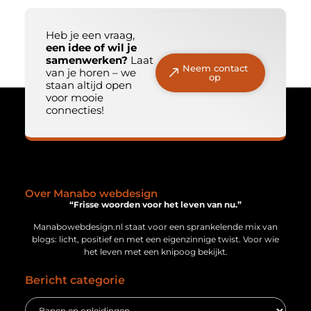
Heb je een vraag,
een idee of wil je
samenwerken?
Laat
Neem contact
van je horen – we
op
staan altijd open
voor mooie
connecties!
Over Manabo webdesign
“Frisse woorden voor het leven van nu.”
Manabowebdesign.nl staat voor een sprankelende mix van
blogs: licht, positief en met een eigenzinnige twist. Voor wie
het leven met een knipoog bekijkt.
Bericht categorie