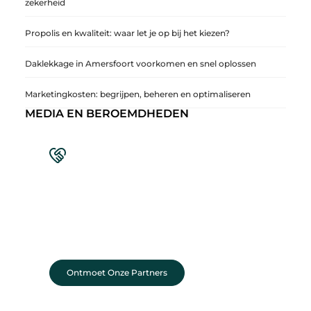
zekerheid
Propolis en kwaliteit: waar let je op bij het kiezen?
Daklekkage in Amersfoort voorkomen en snel oplossen
Marketingkosten: begrijpen, beheren en optimaliseren
MEDIA EN BEROEMDHEDEN
Sluit je aan bij een levendige blogcommunity
Achter elk sterk platform staan sterke
samenwerkingen. Leer onze partners kennen –
organisaties en mensen die net als wij geloven in
de kracht van verhalen.
Ontmoet Onze Partners