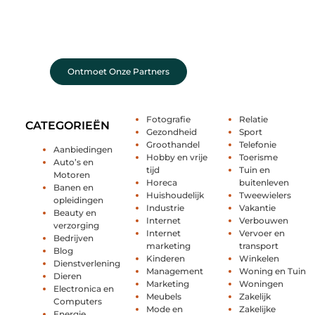
Achter elk sterk platform staan sterke
samenwerkingen. Leer onze partners kennen –
organisaties en mensen die net als wij geloven in
de kracht van verhalen.
Ontmoet Onze Partners
Fotografie
Relatie
CATEGORIEËN
Gezondheid
Sport
Groothandel
Telefonie
Aanbiedingen
Hobby en vrije
Toerisme
Auto’s en
tijd
Tuin en
Motoren
Horeca
buitenleven
Banen en
Huishoudelijk
Tweewielers
opleidingen
Industrie
Vakantie
Beauty en
Internet
Verbouwen
verzorging
Internet
Vervoer en
Bedrijven
marketing
transport
Blog
Kinderen
Winkelen
Dienstverlening
Management
Woning en Tuin
Dieren
Marketing
Woningen
Electronica en
Meubels
Zakelijk
Computers
Mode en
Zakelijke
Energie