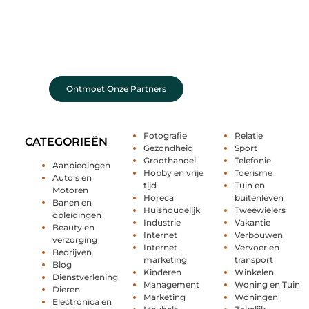
Sluit je aan bij een levendige blogcommunity
Achter elk sterk platform staan sterke
samenwerkingen. Leer onze partners kennen –
organisaties en mensen die net als wij geloven in
de kracht van verhalen.
Ontmoet Onze Partners
Fotografie
Relatie
CATEGORIEËN
Gezondheid
Sport
Groothandel
Telefonie
Aanbiedingen
Hobby en vrije
Toerisme
Auto’s en
tijd
Tuin en
Motoren
Horeca
buitenleven
Banen en
Huishoudelijk
Tweewielers
opleidingen
Industrie
Vakantie
Beauty en
Internet
Verbouwen
verzorging
Internet
Vervoer en
Bedrijven
marketing
transport
Blog
Kinderen
Winkelen
Dienstverlening
Management
Woning en Tuin
Dieren
Marketing
Woningen
Electronica en