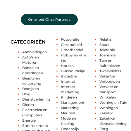
organisaties en mensen die net als wij geloven in
de kracht van verhalen.
Ontmoet Onze Partners
Fotografie
Relatie
CATEGORIEËN
Gezondheid
Sport
Groothandel
Telefonie
Aanbiedingen
Hobby en vrije
Toerisme
Auto’s en
tijd
Tuin en
Motoren
Horeca
buitenleven
Banen en
Huishoudelijk
Tweewielers
opleidingen
Industrie
Vakantie
Beauty en
Internet
Verbouwen
verzorging
Internet
Vervoer en
Bedrijven
marketing
transport
Blog
Kinderen
Winkelen
Dienstverlening
Management
Woning en Tuin
Dieren
Marketing
Woningen
Electronica en
Meubels
Zakelijk
Computers
Mode en
Zakelijke
Energie
Kleding
dienstverlening
Entertainment
Onderwijs
Zorg
Eten en drinken