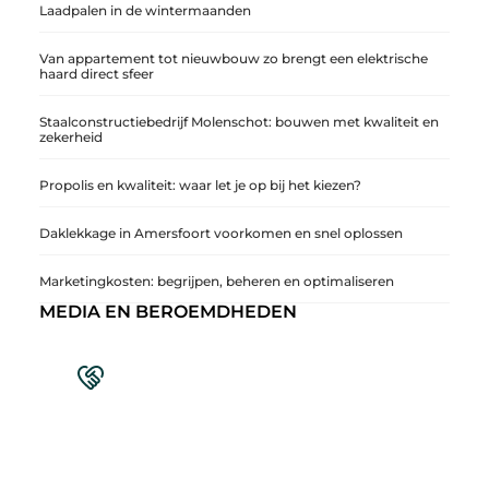
Laadpalen in de wintermaanden
Van appartement tot nieuwbouw zo brengt een elektrische
haard direct sfeer
Staalconstructiebedrijf Molenschot: bouwen met kwaliteit en
zekerheid
Propolis en kwaliteit: waar let je op bij het kiezen?
Daklekkage in Amersfoort voorkomen en snel oplossen
Marketingkosten: begrijpen, beheren en optimaliseren
MEDIA EN BEROEMDHEDEN
Sluit je aan bij een levendige blogcommunity
Achter elk sterk platform staan sterke
samenwerkingen. Leer onze partners kennen –